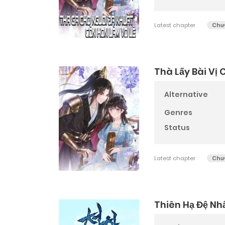
Latest chapter
Chư
Thà Lấy Bài Vị
Alternative
Genres
Status
Latest chapter
Chư
Thiên Hạ Đệ Nh