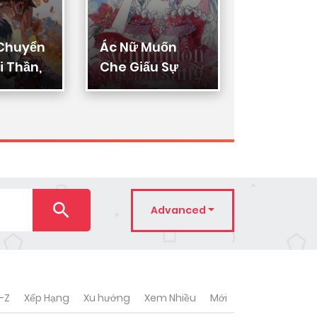
 Chuyển
Ác Nữ Muốn
Thực Thi
 Thần,
Che Giấu Sự
Lý
ển Hóa
Giàu Sang
n Thần
Advanced
-Z
Xếp Hạng
Xu hướng
Xem Nhiều
Mới