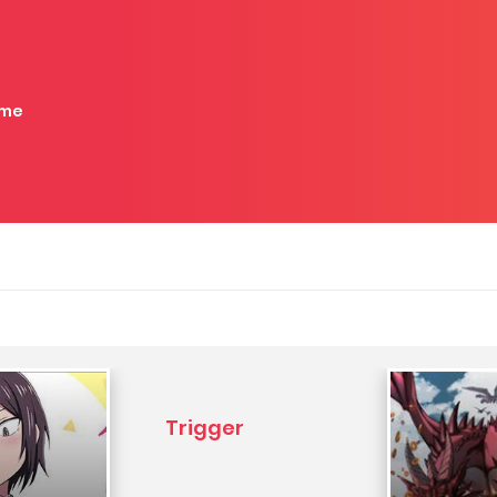
me
Trigger