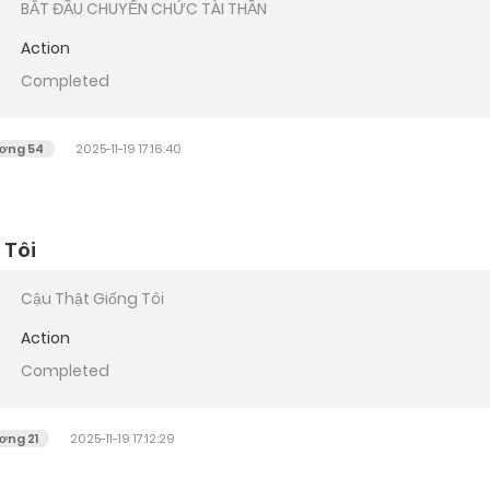
BẮT ĐẦU CHUYỂN CHỨC TÀI THẦN
Action
Completed
ơng 54
2025-11-19 17:16:40
 Tôi
Cậu Thật Giống Tôi
Action
Completed
ơng 21
2025-11-19 17:12:29