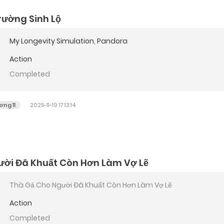
rường Sinh Lộ
My Longevity Simulation
,
Pandora
Action
Completed
ng 11
2025-11-19 17:13:14
ười Đã Khuất Còn Hơn Làm Vợ Lẽ
Thà Gả Cho Người Đã Khuất Còn Hơn Làm Vợ Lẽ
Action
Completed