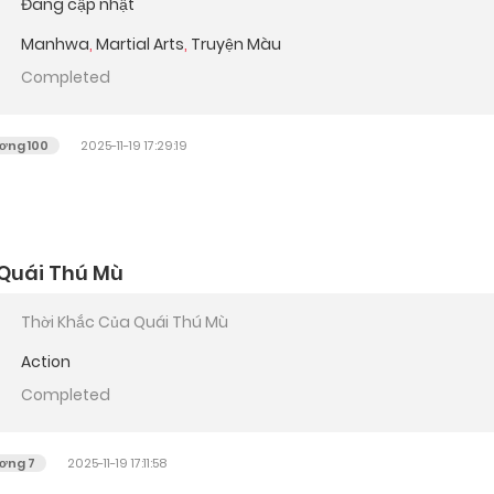
Đang cập nhật
Manhwa
,
Martial Arts
,
Truyện Màu
Completed
ơng 100
2025-11-19 17:29:19
 Quái Thú Mù
Thời Khắc Của Quái Thú Mù
Action
Completed
ơng 7
2025-11-19 17:11:58