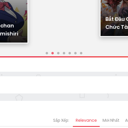
Bắt Đầu
-chan
Chức Tài
mishiri
Ta Chuy
Triệu Vạ
Sủng
Sắp Xếp:
Relevance
Mới Nhất
A