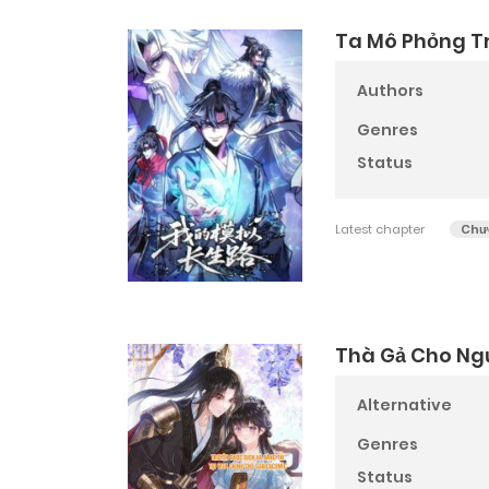
Ta Mô Phỏng T
Authors
Genres
Status
Latest chapter
Chươ
Thà Gả Cho Ng
Alternative
Genres
Status