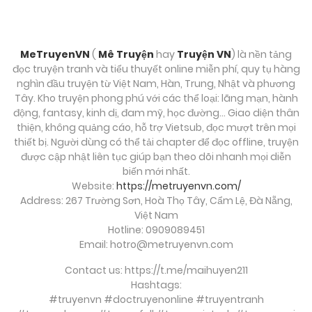
MeTruyenVN
(
Mê Truyện
hay
Truyện VN
) là nền tảng
đọc truyện tranh và tiểu thuyết online miễn phí, quy tụ hàng
nghìn đầu truyện từ Việt Nam, Hàn, Trung, Nhật và phương
Tây. Kho truyện phong phú với các thể loại: lãng mạn, hành
động, fantasy, kinh dị, đam mỹ, học đường… Giao diện thân
thiện, không quảng cáo, hỗ trợ Vietsub, đọc mượt trên mọi
thiết bị. Người dùng có thể tải chapter để đọc offline, truyện
được cập nhật liên tục giúp bạn theo dõi nhanh mọi diễn
biến mới nhất.
Website:
https://metruyenvn.com/
Address: 267 Trường Sơn, Hoà Thọ Tây, Cẩm Lệ, Đà Nẵng,
Việt Nam
Hotline: 0909089451
Email:
hotro@metruyenvn.com
Contact us: https://t.me/maihuyen211
Hashtags:
#truyenvn #doctruyenonline #truyentranh