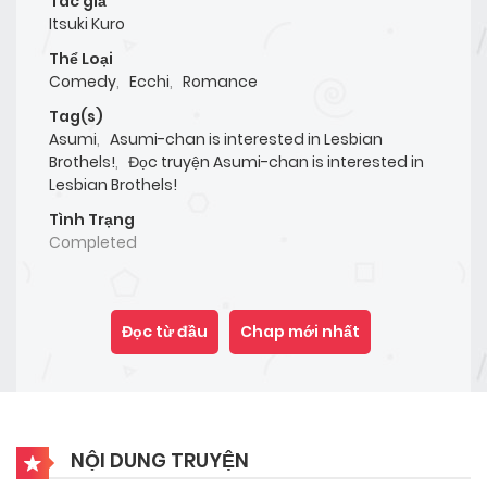
Tác giả
Itsuki Kuro
Thể Loại
Comedy
,
Ecchi
,
Romance
Tag(s)
Asumi
,
Asumi-chan is interested in Lesbian
Brothels!
,
Đọc truyện Asumi-chan is interested in
Lesbian Brothels!
Tình Trạng
Completed
Đọc từ đầu
Chap mới nhất
NỘI DUNG TRUYỆN