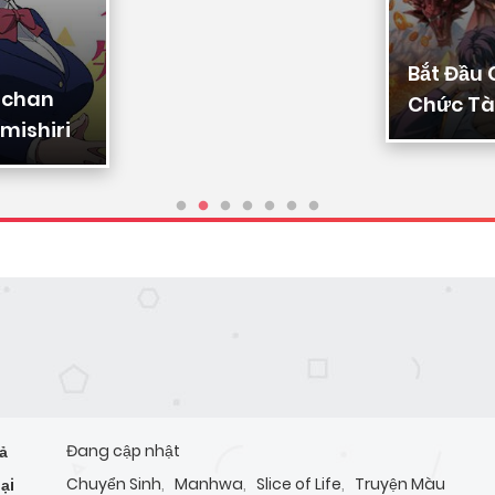
Bắt Đầu
-chan
Chức Tài
mishiri
Ta Chuy
Triệu Vạ
Sủng
Đang cập nhật
ả
Chuyển Sinh
,
Manhwa
,
Slice of Life
,
Truyện Màu
ại