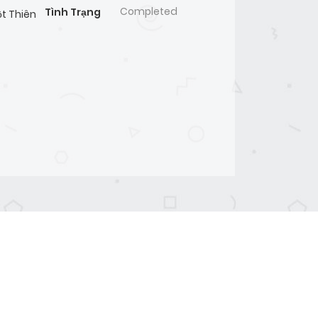
Completed
Tình Trạng
ột Thiên