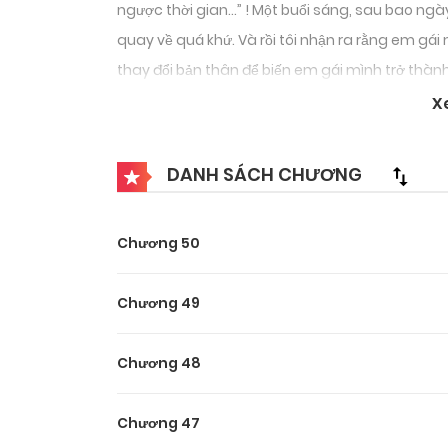
ngược thời gian…” ! Một buổi sáng, sau bao ngày
quay về quá khứ. Và rồi tôi nhận ra rằng em gái 
thay đổi bản thân để biến em gái mình trở thành 
X
DANH SÁCH CHƯƠNG
Chương 50
Chương 49
Chương 48
Chương 47