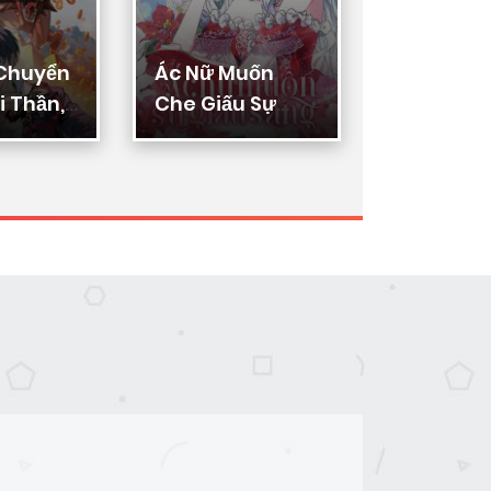
 Chuyển
Ác Nữ Muốn
Thực Thi
 Thần,
Che Giấu Sự
Lý
ển Hóa
Giàu Sang
n Thần