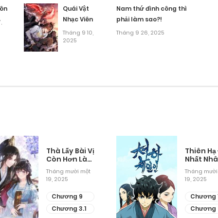
Tháng 9 27, 2025
ôn
Quái Vật
Nam thứ đình công thì
Nhạc Viên
phải làm sao?!
,
Tháng 9 27, 2025
Tháng 9 10,
Tháng 9 26, 2025
2025
Tháng 9 27, 2025
Tháng 9 27, 2025
Tháng 9 27, 2025
Tháng 9 27, 2025
Thà Lấy Bài Vị
Thiên Hạ
Còn Hơn Làm
Nhất Nh
Thiếp
Tháng mười một
Tháng mười
Tháng 9 27, 2025
19, 2025
19, 2025
Chương 9
Chương 
Tháng 9 27, 2025
Chương 3.1
Chương 