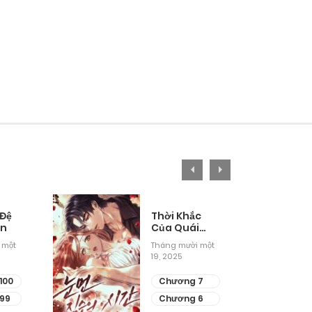
 Đệ
Thời Khắc
ân
Của Quái
Thú Mù
 một
Tháng mười một
19, 2025
100
Chương 7
99
Chương 6