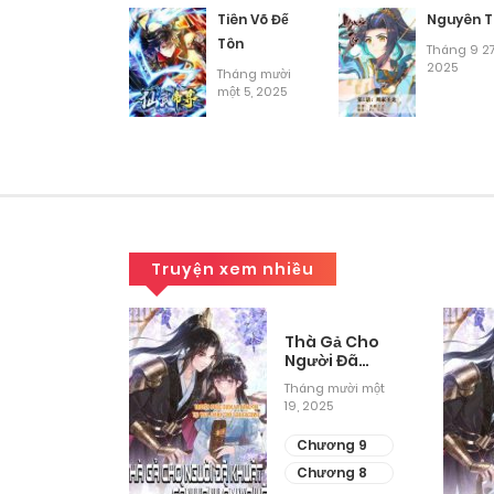
Chương 39
Tiên Võ Đế
Nguyên T
Tôn
Tháng 9 27
2025
Chương 38
Tháng mười
một 5, 2025
Chương 37
Chương 36
Truyện xem nhiều
Chương 35
Chương 34
Mô Phỏng
Thà Gả Cho
ờng Sinh
Người Đã
Khuất Còn
g mười một
Tháng mười một
Hơn Làm Vợ
Chương 33
2025
19, 2025
Lẽ
ương 11
Chương 9
Chương 32
ương 10
Chương 8