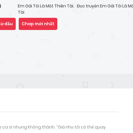
Em Gái Tôi Là Một Thiên Tài
,
Đọc truyện Em Gái Tôi Là M
)
Tài
từ đầu
Chap mới nhất
p ca sĩ nhưng không thành. “Giá như tôi có thể quay