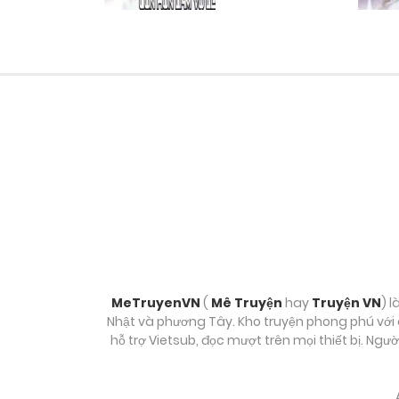
Chương 31
Chương 11
Chương 10
Chương 9
Chương 8
Chương 7
MeTruyenVN
(
Mê Truyện
hay
Truyện VN
) l
Nhật và phương Tây. Kho truyện phong phú với c
hỗ trợ Vietsub, đọc mượt trên mọi thiết bị. Ngư
Chương 6