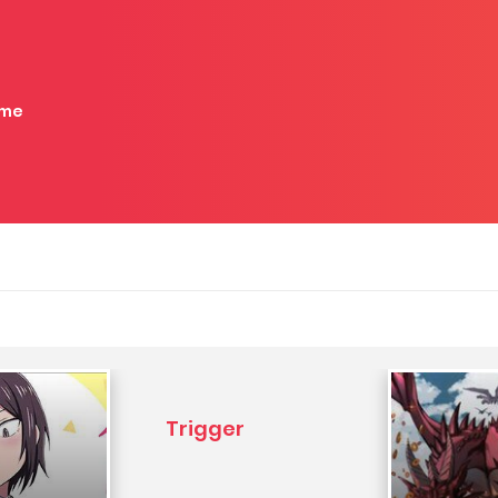
me
Trigger