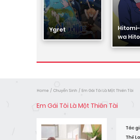
Hitomi
Hạ Đệ
Ygret
wa Hito
Nhân
Home
Chuyển Sinh
Em Gái Tôi Là Một Thiên Tài
Em Gái Tôi Là Một Thiên Tài
Tác gi
Thể Lo