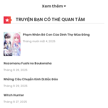
Tháng 10 2, 2025
Xem thêm
Chương 59
TRUYỆN BẠN CÓ THỂ QUAN TÂM
Tháng 10 2, 2025
Chương 58
Phạm Nhân Bé Con Của Dinh Thự Mùa Đông
Tháng 10 2, 2025
Tháng mười một 4, 2025
Chương 57
Tháng 10 2, 2025
Nozomanu Fushi no Boukensha
Tháng 9 26, 2025
Chương 56
Những Câu Chuyện Kinh Dị Độc Đáo
Tháng 10 2, 2025
Tháng 9 29, 2025
Chương 55
Witch Hunter
Tháng 10 2, 2025
Tháng 9 27, 2025