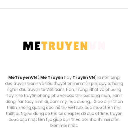
Tháng 10 2, 2025
Chương 48
Tháng 10 2, 2025
Chương 47
Tháng 10 2, 2025
Chương 46
Tháng 10 2, 2025
MeTruyenVN
(
Mê Truyện
hay
Truyện VN
) là nền tảng
đọc truyện tranh và tiểu thuyết online miễn phí, quy tụ hàng
Chương 45
nghìn đầu truyện từ Việt Nam, Hàn, Trung, Nhật và phương
Tây. Kho truyện phong phú với các thể loại: lãng mạn, hành
Tháng 10 2, 2025
động, fantasy, kinh dị, đam mỹ, học đường… Giao diện thân
thiện, không quảng cáo, hỗ trợ Vietsub, đọc mượt trên mọi
Chương 44
thiết bị. Người dùng có thể tải chapter để đọc offline, truyện
được cập nhật liên tục giúp bạn theo dõi nhanh mọi diễn
Tháng 10 2, 2025
biến mới nhất.