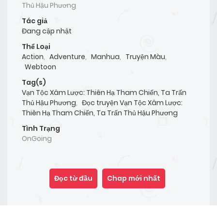
Thủ Hậu Phương
Tác giả
Đang cập nhật
Thể Loại
Action
,
Adventure
,
Manhua
,
Truyện Màu
,
Webtoon
Tag(s)
Vạn Tộc Xâm Lược: Thiên Hạ Tham Chiến, Ta Trấn
Thủ Hậu Phương
,
Đọc truyện Vạn Tộc Xâm Lược:
Thiên Hạ Tham Chiến, Ta Trấn Thủ Hậu Phương
Tình Trạng
OnGoing
Đọc từ đầu
Chap mới nhất