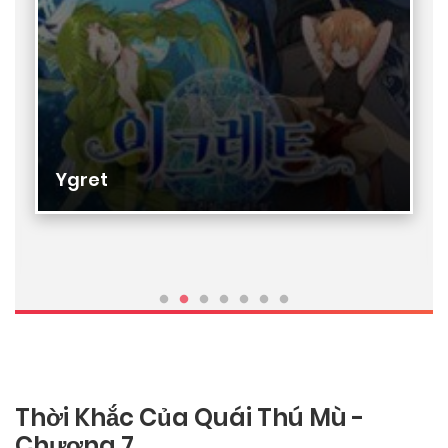
Hitomi-chan wa Hitomishiri
Thời Khắc Của Quái Thú Mù -
Chương 7