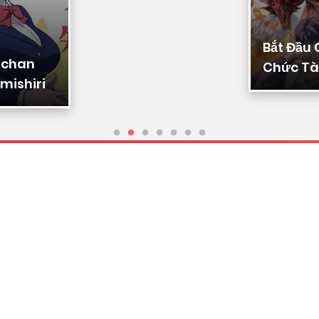
Bắt Đầu
-chan
Chức Tài
mishiri
Ta Chuy
Triệu Vạ
Sủng