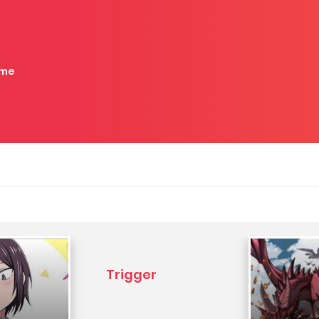
me
Trigger