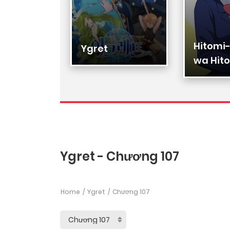
Hitomi
Hạ Đệ
Ygret
wa Hito
Nhân
Ygret - Chương 107
Home
Ygret
Chương 107