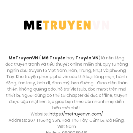
MeTruyenVN
(
Mê Truyện
hay
Truyện VN
) là nền tảng
đọc truyện tranh và tiểu thuyết online miễn phí, quy tụ hàng
nghìn đầu truyện từ Việt Nam, Hàn, Trung, Nhật và phương
Tây. Kho truyện phong phú với các thể loại: lãng mạn, hành
động, fantasy, kinh dị, đam mỹ, học đường… Giao diện thân
thiện, không quảng cáo, hỗ trợ Vietsub, đọc mượt trên mọi
thiết bị. Người dùng có thể tải chapter để đọc offline, truyện
được cập nhật liên tục giúp bạn theo dõi nhanh mọi diễn
biến mới nhất.
Website:
https://metruyenvn.com/
Address: 267 Trường Sơn, Hoà Thọ Tây, Cẩm Lệ, Đà Nẵng,
Việt Nam
Hotline: 0909089451