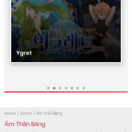
Ygret
Home
Action
Ám Thần Bảng
Ám Thần Bảng