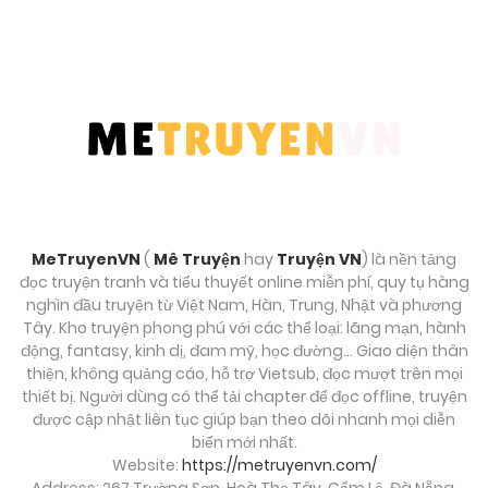
Chương 116
Tháng 8 30, 2025
Chương 115
Tháng 8 30, 2025
Chương 114
Tháng 8 30, 2025
MeTruyenVN
(
Mê Truyện
hay
Truyện VN
) là nền tảng
đọc truyện tranh và tiểu thuyết online miễn phí, quy tụ hàng
Chương 113
nghìn đầu truyện từ Việt Nam, Hàn, Trung, Nhật và phương
Tây. Kho truyện phong phú với các thể loại: lãng mạn, hành
Tháng 8 30, 2025
động, fantasy, kinh dị, đam mỹ, học đường… Giao diện thân
thiện, không quảng cáo, hỗ trợ Vietsub, đọc mượt trên mọi
Chương 112
thiết bị. Người dùng có thể tải chapter để đọc offline, truyện
được cập nhật liên tục giúp bạn theo dõi nhanh mọi diễn
Tháng 8 30, 2025
biến mới nhất.
Website:
https://metruyenvn.com/
Chương 111
Address: 267 Trường Sơn, Hoà Thọ Tây, Cẩm Lệ, Đà Nẵng,