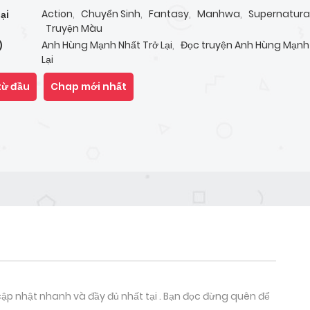
Action
,
Chuyển Sinh
,
Fantasy
,
Manhwa
,
Supernatura
ại
Truyện Màu
Anh Hùng Mạnh Nhất Trở Lại
,
Đọc truyện Anh Hùng Mạnh
)
Lại
từ đầu
Chap mới nhất
ập nhật nhanh và đầy đủ nhất tại . Bạn đọc đừng quên để