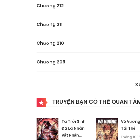
Chương 212
Chương 211
Chương 210
Chương 209
Chương 208
X
Chương 207
TRUYỆN BẠN CÓ THỂ QUAN TÂ
Chương 206
Ta Trời Sinh
Võ Vươn
Đã Là Nhân
Tái Thế
Vật Phản
Chương 205
Tháng 10 16