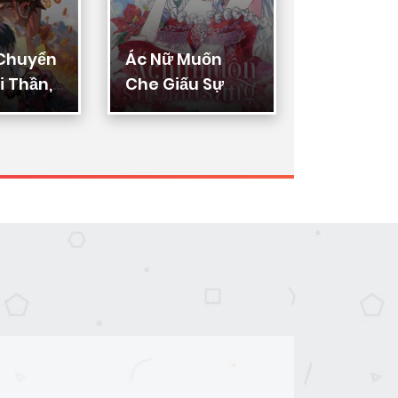
 Chuyển
Ác Nữ Muốn
Thực Thi
 Thần,
Che Giấu Sự
Lý
ển Hóa
Giàu Sang
n Thần