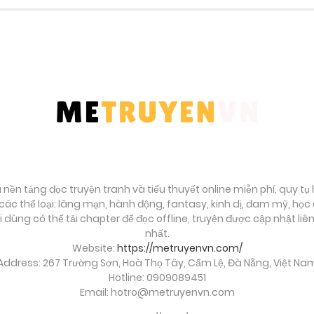
Tháng 9 27, 2025
Tháng 9 27, 2025
Tháng 9 27, 2025
Tháng 9 27, 2025
Tháng 9 27, 2025
à nền tảng đọc truyện tranh và tiểu thuyết online miễn phí, quy t
ác thể loại: lãng mạn, hành động, fantasy, kinh dị, đam mỹ, họ
ời dùng có thể tải chapter để đọc offline, truyện được cập nhật li
Tháng 9 27, 2025
nhất.
Website:
https://metruyenvn.com/
Address: 267 Trường Sơn, Hoà Thọ Tây, Cẩm Lệ, Đà Nẵng, Việt Na
Tháng 9 27, 2025
Hotline: 0909089451
Email:
hotro@metruyenvn.com
Tháng 9 27, 2025