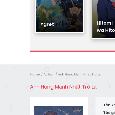
Hitomi
Hạ Đệ
Ygret
wa Hito
Nhân
Home
Action
Anh Hùng Mạnh Nhất Trở Lại
Anh Hùng Mạnh Nhất Trở Lại
Tên k
Tác gi