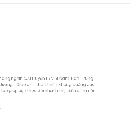
ụ hàng nghìn đầu truyện từ Việt Nam, Hàn, Trung,
c đường… Giao diện thân thiện, không quảng cáo,
ên tục giúp bạn theo dõi nhanh mọi diễn biến mới
m