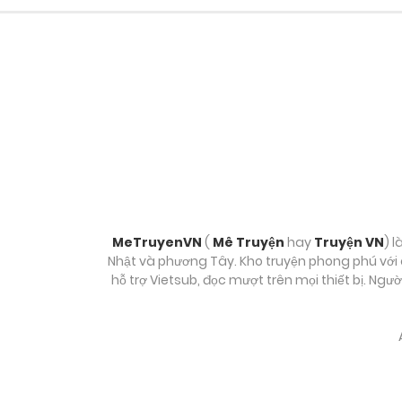
Chương 197
Chương 196
Chương 195
Chương 194
Chương 193
MeTruyenVN
(
Mê Truyện
hay
Truyện VN
) l
Nhật và phương Tây. Kho truyện phong phú với c
hỗ trợ Vietsub, đọc mượt trên mọi thiết bị. Ngư
Chương 192
Chương 191
Chương 190