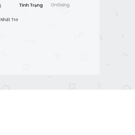
OnGoing
Tình Trạng
l
,
 Nhất Trở