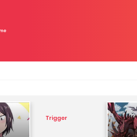
me
Trigger