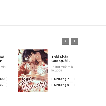
 Đệ
Thời Khắc
ân
Của Quái
Thú Mù
 một
Tháng mười một
19, 2025
100
Chương 7
99
Chương 6