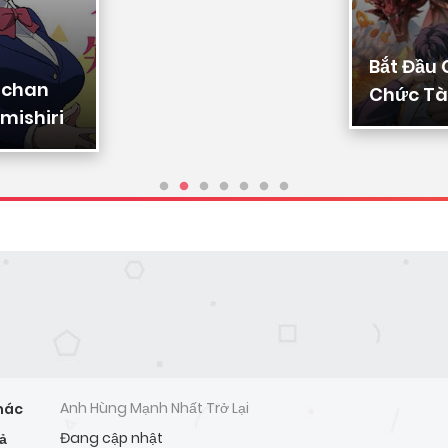
Bắt Đầu
-chan
Chức Tài
mishiri
Ta Chuy
Triệu Vạ
Sủng
Anh Hùng Mạnh Nhất Trở Lại
hác
Đang cập nhật
ả