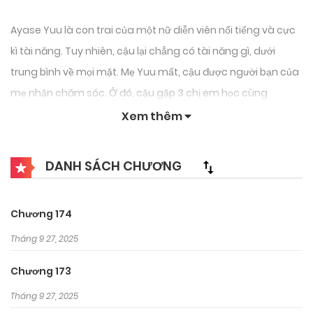
Ayase Yuu là con trai của một nữ diễn viên nổi tiếng và cực
kì tài năng. Tuy nhiên, cậu lại chẳng có tài năng gì, dưới
trung bình về mọi mặt. Mẹ Yuu mất, cậu được người bạn của
mẹ nhận chăm sóc. Ở đó, cậu gặp 3 chị em học cùng
trường, những người sở hữu cả tài năng và sắc đẹp.
Xem thêm
DANH SÁCH CHƯƠNG
Chương 174
Tháng 9 27, 2025
Chương 173
Tháng 9 27, 2025