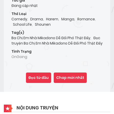
Tác giả
Đang cập nhật
Thể Loại
Comedy
,
Drama
,
Harem
,
Manga
,
Romance
,
School Life
,
Shounen
Tag(s)
Ba Chị Em Nhà Mikadono Dễ Đối Phó Thật Đấy
,
Đọc
truyện Ba Chị Em Nhà Mikadono Dễ Đối Phó Thật Đấy
Tình Trạng
OnGoing
Đọc từ đầu
Chap mới nhất
NỘI DUNG TRUYỆN