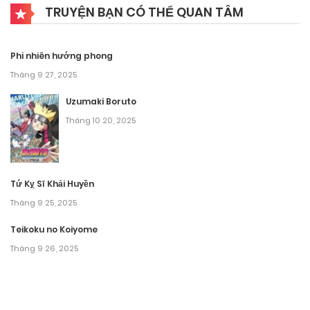
TRUYỆN BẠN CÓ THỂ QUAN TÂM
Tháng 9 27, 2025
Chương 166
Phi nhiên hướng phong
Tháng 9 27, 2025
Tháng 9 27, 2025
Chương 165
Uzumaki Boruto
Tháng 10 20, 2025
Tháng 9 27, 2025
Chương 164
Tứ Kỵ Sĩ Khải Huyền
Tháng 9 27, 2025
Tháng 9 25, 2025
Chương 163
Teikoku no Koiyome
Tháng 9 27, 2025
Tháng 9 26, 2025
Chương 162
Tháng 9 27, 2025