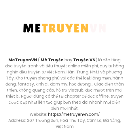
Tháng 9 27, 2025
Chương 155
Tháng 9 27, 2025
Chương 154
Tháng 9 27, 2025
MeTruyenVN
(
Mê Truyện
hay
Truyện VN
) là nền tảng
đọc truyện tranh và tiểu thuyết online miễn phí, quy tụ hàng
Chương 153
nghìn đầu truyện từ Việt Nam, Hàn, Trung, Nhật và phương
Tây. Kho truyện phong phú với các thể loại: lãng mạn, hành
Tháng 9 27, 2025
động, fantasy, kinh dị, đam mỹ, học đường… Giao diện thân
thiện, không quảng cáo, hỗ trợ Vietsub, đọc mượt trên mọi
Chương 152
thiết bị. Người dùng có thể tải chapter để đọc offline, truyện
được cập nhật liên tục giúp bạn theo dõi nhanh mọi diễn
Tháng 9 27, 2025
biến mới nhất.
Website:
https://metruyenvn.com/
Chương 151
Address: 267 Trường Sơn, Hoà Thọ Tây, Cẩm Lệ, Đà Nẵng,
Tháng 9 27, 2025
Việt Nam