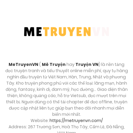
Chương 30
Tháng 9 9, 2025
Chương 29
Tháng 9 9, 2025
Chương 28
MeTruyenVN
(
Mê Truyện
hay
Truyện VN
) là nền tảng
Tháng 9 9, 2025
đọc truyện tranh và tiểu thuyết online miễn phí, quy tụ hàng
nghìn đầu truyện từ Việt Nam, Hàn, Trung, Nhật và phương
Tây. Kho truyện phong phú với các thể loại: lãng mạn, hành
Chương 27
động, fantasy, kinh dị, đam mỹ, học đường… Giao diện thân
Tháng 9 9, 2025
thiện, không quảng cáo, hỗ trợ Vietsub, đọc mượt trên mọi
thiết bị. Người dùng có thể tải chapter để đọc offline, truyện
Chương 26
được cập nhật liên tục giúp bạn theo dõi nhanh mọi diễn
biến mới nhất.
Tháng 9 9, 2025
Website:
https://metruyenvn.com/
Address: 267 Trường Sơn, Hoà Thọ Tây, Cẩm Lệ, Đà Nẵng,
Chương 25
Việt Nam