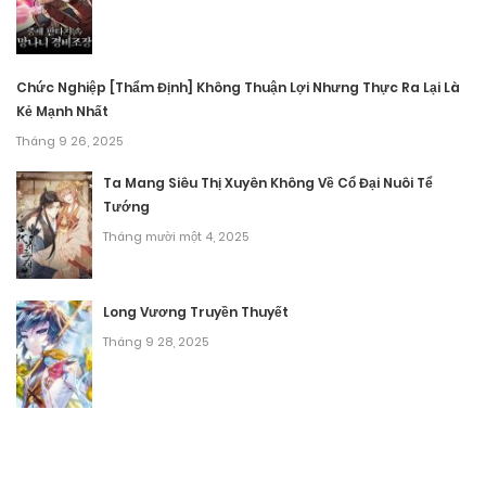
Chương 41
Tháng 9 9, 2025
Chức Nghiệp [Thẩm Định] Không Thuận Lợi Nhưng Thực Ra Lại Là
Kẻ Mạnh Nhất
Chương 40
Tháng 9 26, 2025
Tháng 9 9, 2025
Ta Mang Siêu Thị Xuyên Không Về Cổ Đại Nuôi Tể
Tướng
Chương 39
Tháng mười một 4, 2025
Tháng 9 9, 2025
Chương 38
Long Vương Truyền Thuyết
Tháng 9 9, 2025
Tháng 9 28, 2025
Chương 37
Tháng 9 9, 2025
Chương 36