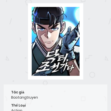
Tác giả
Baotangtruyen
Thể Loại
Action