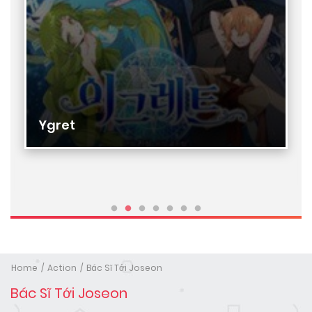
Ygret
Home
Action
Bác Sĩ Tới Joseon
Bác Sĩ Tới Joseon