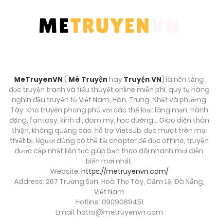
MeTruyenVN
(
Mê Truyện
hay
Truyện VN
) là nền tảng
đọc truyện tranh và tiểu thuyết online miễn phí, quy tụ hàng
nghìn đầu truyện từ Việt Nam, Hàn, Trung, Nhật và phương
Tây. Kho truyện phong phú với các thể loại: lãng mạn, hành
động, fantasy, kinh dị, đam mỹ, học đường… Giao diện thân
thiện, không quảng cáo, hỗ trợ Vietsub, đọc mượt trên mọi
thiết bị. Người dùng có thể tải chapter để đọc offline, truyện
được cập nhật liên tục giúp bạn theo dõi nhanh mọi diễn
biến mới nhất.
Website:
https://metruyenvn.com/
Address: 267 Trường Sơn, Hoà Thọ Tây, Cẩm Lệ, Đà Nẵng,
Việt Nam
Hotline: 0909089451
Email:
hotro@metruyenvn.com