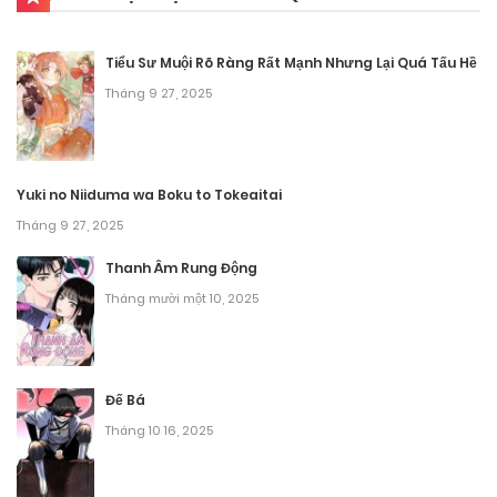
Chương 320
Tiểu Sư Muội Rõ Ràng Rất Mạnh Nhưng Lại Quá Tấu Hề
Tháng 9 27, 2025
Tháng 9 27, 2025
Chương 319
Tháng 9 27, 2025
Yuki no Niiduma wa Boku to Tokeaitai
Tháng 9 27, 2025
Chương 318
Thanh Âm Rung Động
Tháng 9 27, 2025
Tháng mười một 10, 2025
Chương 317
Tháng 9 27, 2025
Đế Bá
Chương 316
Tháng 10 16, 2025
Tháng 9 27, 2025