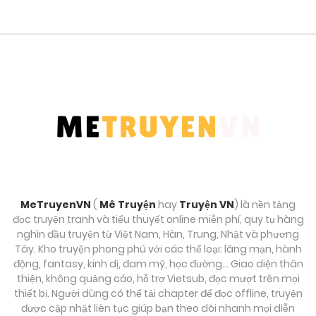
Tháng 9 27, 2025
Chương 309
Tháng 9 27, 2025
Chương 308
Tháng 9 27, 2025
Chương 307
Tháng 9 27, 2025
MeTruyenVN
(
Mê Truyện
hay
Truyện VN
) là nền tảng
Chương 306
đọc truyện tranh và tiểu thuyết online miễn phí, quy tụ hàng
Tháng 9 27, 2025
nghìn đầu truyện từ Việt Nam, Hàn, Trung, Nhật và phương
Tây. Kho truyện phong phú với các thể loại: lãng mạn, hành
động, fantasy, kinh dị, đam mỹ, học đường… Giao diện thân
Chương 305
thiện, không quảng cáo, hỗ trợ Vietsub, đọc mượt trên mọi
Tháng 9 27, 2025
thiết bị. Người dùng có thể tải chapter để đọc offline, truyện
được cập nhật liên tục giúp bạn theo dõi nhanh mọi diễn