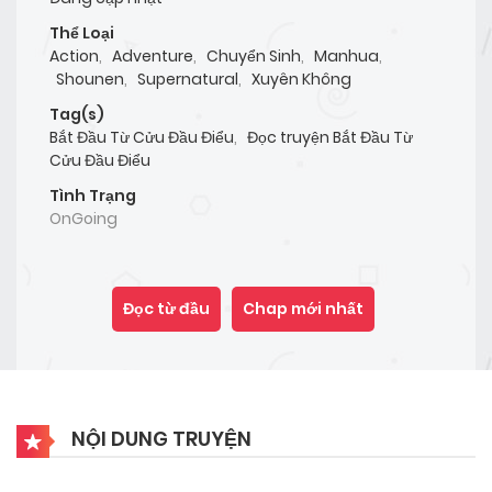
Thể Loại
Action
,
Adventure
,
Chuyển Sinh
,
Manhua
,
Shounen
,
Supernatural
,
Xuyên Không
Tag(s)
Bắt Đầu Từ Cửu Đầu Điểu
,
Đọc truyện Bắt Đầu Từ
Cửu Đầu Điểu
Tình Trạng
OnGoing
Đọc từ đầu
Chap mới nhất
NỘI DUNG TRUYỆN