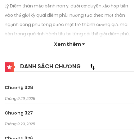
Lý Diêm thân mắc bệnh nan y, dưới cơ duyên xảo hợp tiến
vào thế giới kỳ quái diêm phù, nương tựa theo một thân
ngạnh công phu từng bước một trở thành cường giả. mà
bên trong quá rình hành tẩu tại từng cái thế giới diêm phù,
hắn cũng bắt đầu phát hiện bí mật chân chính của thế giới
Xem thêm
này
DANH SÁCH CHƯƠNG
Chương 328
Tháng 9 29, 2025
Chương 327
Tháng 9 29, 2025
Chương 326