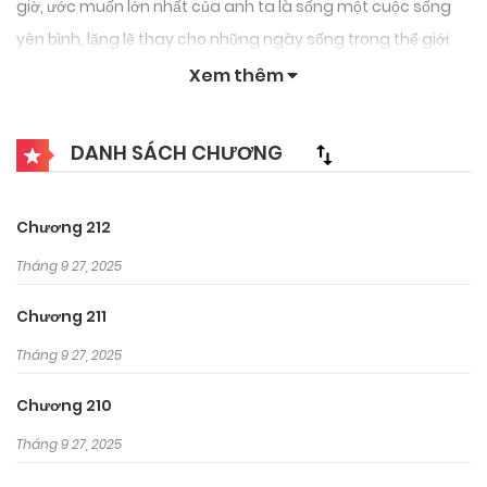
giờ, ước muốn lớn nhất của anh ta là sống một cuộc sống
yên bình, lặng lẽ thay cho những ngày sống trong thế giới
Murim đầy xung đột và đẫm máu. Hãy trở thành một người
Xem thêm
cha cho đến khi tôi tốt nghiệp – DoJoon đột nhiên có một
đứa con gái từ trên trời rơi xuống
DANH SÁCH CHƯƠNG
Chương 212
Tháng 9 27, 2025
Chương 211
Tháng 9 27, 2025
Chương 210
Tháng 9 27, 2025