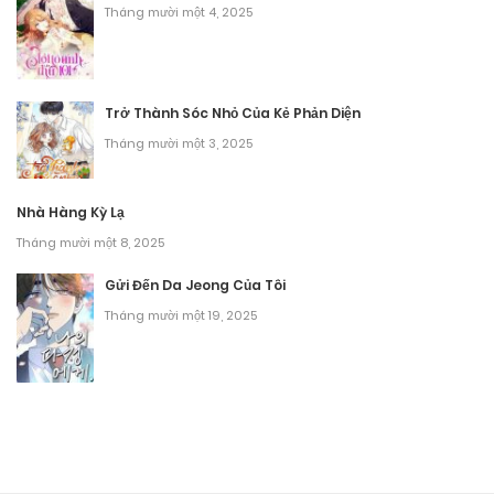
Tháng 9 27, 2025
Tháng mười một 4, 2025
Chương 203
Tháng 9 27, 2025
Trở Thành Sóc Nhỏ Của Kẻ Phản Diện
Tháng mười một 3, 2025
Chương 202
Tháng 9 27, 2025
Nhà Hàng Kỳ Lạ
Chương 201
Tháng mười một 8, 2025
Tháng 9 27, 2025
Gửi Đến Da Jeong Của Tôi
Tháng mười một 19, 2025
Chương 200
Tháng 9 27, 2025
Chương 199
Tháng 9 27, 2025