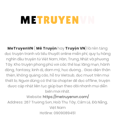
Tháng 9 27, 2025
Chương 192
Tháng 9 27, 2025
Chương 191
Tháng 9 27, 2025
MeTruyenVN
(
Mê Truyện
hay
Truyện VN
) là nền tảng
đọc truyện tranh và tiểu thuyết online miễn phí, quy tụ hàng
Chương 190
nghìn đầu truyện từ Việt Nam, Hàn, Trung, Nhật và phương
Tây. Kho truyện phong phú với các thể loại: lãng mạn, hành
Tháng 9 27, 2025
động, fantasy, kinh dị, đam mỹ, học đường… Giao diện thân
thiện, không quảng cáo, hỗ trợ Vietsub, đọc mượt trên mọi
Chương 189
thiết bị. Người dùng có thể tải chapter để đọc offline, truyện
được cập nhật liên tục giúp bạn theo dõi nhanh mọi diễn
Tháng 9 27, 2025
biến mới nhất.
Website:
https://metruyenvn.com/
Chương 188
Address: 267 Trường Sơn, Hoà Thọ Tây, Cẩm Lệ, Đà Nẵng,
Việt Nam
Tháng 9 27, 2025
Hotline: 0909089451