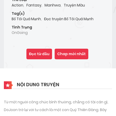
Action
,
Fantasy
,
Manhwa
,
Truyện Màu
Tag(s)
Bố Tôi Quá Mạnh
,
Đọc truyện Bố Tôi Quá Mạnh
Tình Trạng
OnGoing
Đọc từ đầu
Chap mới nhất
NỘI DUNG TRUYỆN
Từ một người công chức bình thường, chẳng có tài cán gì,
DoJoon trở lại với tư cách là một con Quỷ Thiên Đàng. Bây