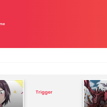
me
Trigger