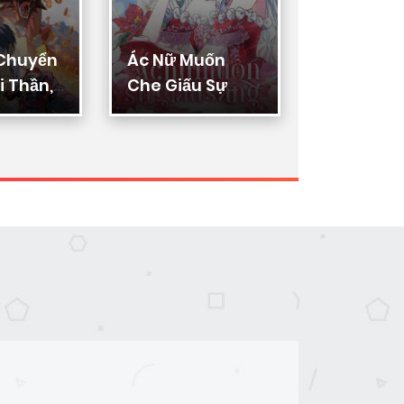
 Chuyển
Ác Nữ Muốn
Thực Thi
 Thần,
Che Giấu Sự
Lý
ển Hóa
Giàu Sang
n Thần