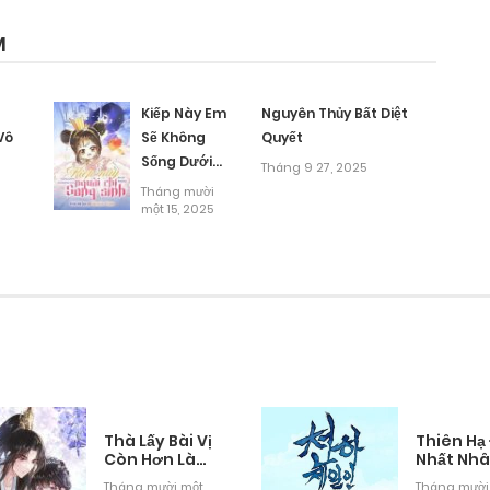
M
Kiếp Này Em
Nguyên Thủy Bất Diệt
Vô
Sẽ Không
Quyết
Sống Dưới
Tháng 9 27, 2025
Cái Bóng
Tháng mười
Của Người
một 15, 2025
Chị Song
Sinh
Thà Lấy Bài Vị
Thiên Hạ
Còn Hơn Làm
Nhất Nh
Thiếp
Tháng mười một
Tháng mười