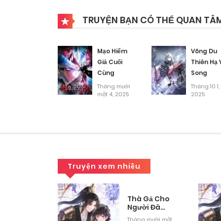
TRUYỆN BẠN CÓ THỂ QUAN TÂ
Mạo Hiểm
Võng Du
Giả Cuối
Thiên Hạ 
Cùng
Song
Tháng mười
Tháng 10 1,
một 4, 2025
2025
Truyện xem nhiều
Mô Phỏng
Thà Gả Cho
ờng Sinh
Người Đã
Khuất Còn
g mười một
Tháng mười một