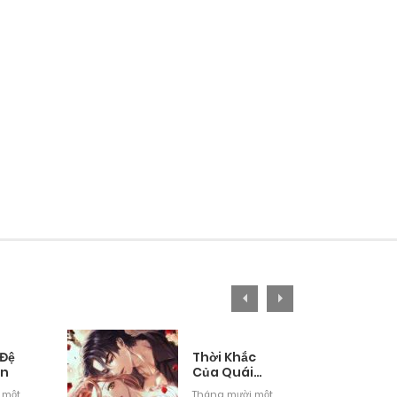
 Đệ
Thời Khắc
ân
Của Quái
Thú Mù
 một
Tháng mười một