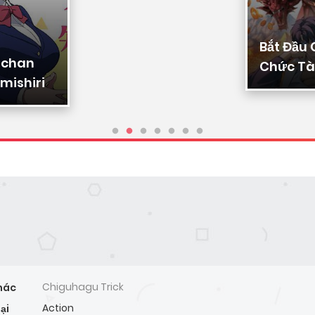
Bắt Đầu
-chan
Chức Tài
mishiri
Ta Chuy
Triệu Vạ
Sủng
Chiguhagu Trick
hác
Action
ại