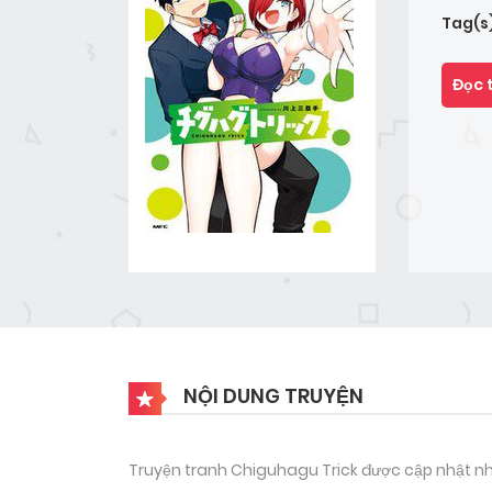
Tag(s
Đọc 
NỘI DUNG TRUYỆN
Truyện tranh Chiguhagu Trick được cập nhật nh