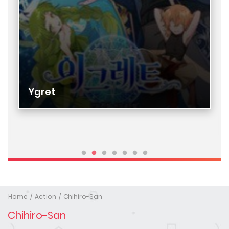
Ygret
Home
Action
Chihiro-San
Chihiro-San