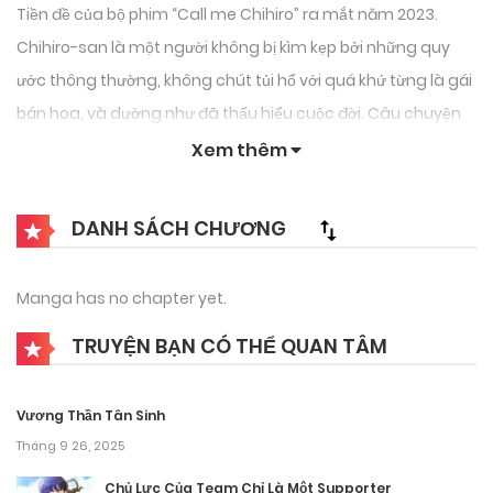
Tiền đề của bộ phim “Call me Chihiro” ra mắt năm 2023.
Chihiro-san là một người không bị kìm kẹp bởi những quy
ước thông thường, không chút tủi hổ với quá khứ từng là gái
bán hoa, và dường như đã thấu hiểu cuộc đời. Câu chuyện
theo chân Chihiro ở một thị trấn ven biển nọ, nơi những
Xem thêm
khách hàng của quán cơm hộp nơi cô làm việc thường tìm
đến cô để xin lời khuyên về đủ loại phiền muộn. Câu trả lời của
DANH SÁCH CHƯƠNG
Chihiro cho những bận tâm về tình cảm, công việc, gia đình,
bản thân, sẽ là gì?
Manga has no chapter yet.
TRUYỆN BẠN CÓ THỂ QUAN TÂM
Vương Thần Tân Sinh
Tháng 9 26, 2025
Chủ Lực Của Team Chỉ Là Một Supporter