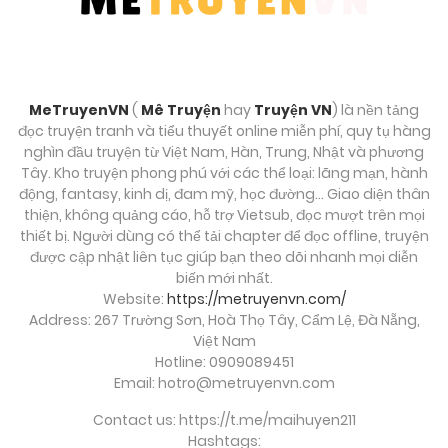
MeTruyenVN
(
Mê Truyện
hay
Truyện VN
) là nền tảng
đọc truyện tranh và tiểu thuyết online miễn phí, quy tụ hàng
nghìn đầu truyện từ Việt Nam, Hàn, Trung, Nhật và phương
Tây. Kho truyện phong phú với các thể loại: lãng mạn, hành
động, fantasy, kinh dị, đam mỹ, học đường… Giao diện thân
thiện, không quảng cáo, hỗ trợ Vietsub, đọc mượt trên mọi
thiết bị. Người dùng có thể tải chapter để đọc offline, truyện
được cập nhật liên tục giúp bạn theo dõi nhanh mọi diễn
biến mới nhất.
Website:
https://metruyenvn.com/
Address: 267 Trường Sơn, Hoà Thọ Tây, Cẩm Lệ, Đà Nẵng,
Việt Nam
Hotline: 0909089451
Email:
hotro@metruyenvn.com
Contact us: https://t.me/maihuyen211
Hashtags: