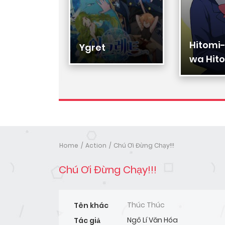
Hitomi
Hạ Đệ
Ygret
wa Hito
Nhân
Home
Action
Chú Ơi Đừng Chạy!!!
Chú Ơi Đừng Chạy!!!
Thúc Thúc
Tên khác
Ngô Lí Văn Hóa
Tác giả