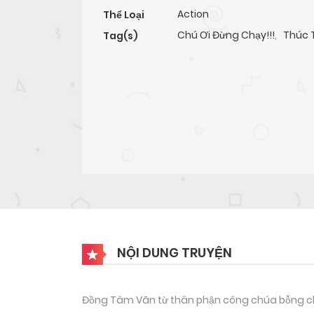
Action
Thể Loại
Chú Ơi Đừng Chạy!!!
,
Thúc 
Tag(s)
NỘI DUNG TRUYỆN
Đồng Tâm Vãn từ thân phận công chúa bỗng chố