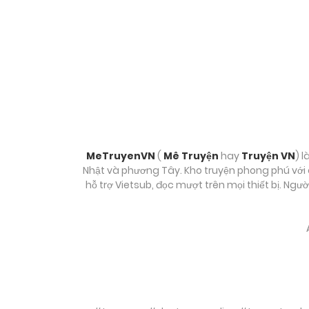
MeTruyenVN
(
Mê Truyện
hay
Truyện VN
) l
Nhật và phương Tây. Kho truyện phong phú với c
hỗ trợ Vietsub, đọc mượt trên mọi thiết bị. Ngư