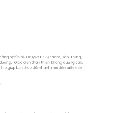
ụ hàng nghìn đầu truyện từ Việt Nam, Hàn, Trung,
c đường… Giao diện thân thiện, không quảng cáo,
ên tục giúp bạn theo dõi nhanh mọi diễn biến mới
m