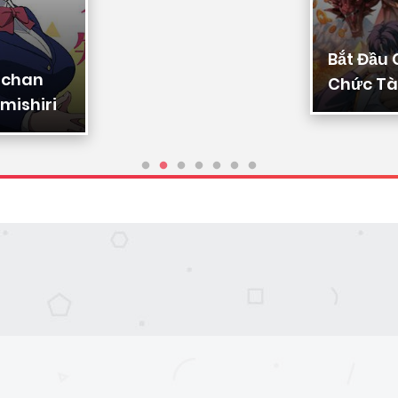
Bắt Đầu
-chan
Chức Tài
mishiri
Ta Chuy
Triệu Vạ
Sủng