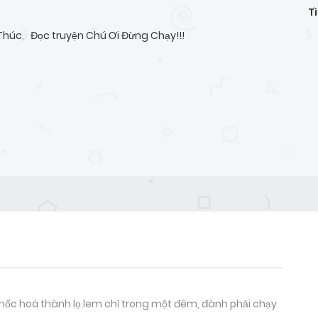
T
Thúc
,
Đọc truyện Chú Ơi Đừng Chạy!!!
c hoá thành lọ lem chỉ trong một đêm, đành phải chạy