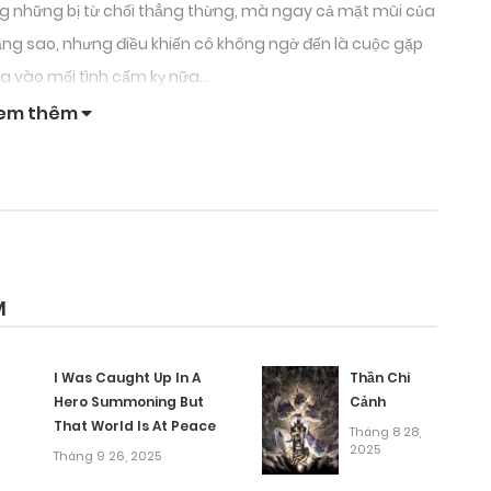
ông những bị từ chối thẳng thừng, mà ngay cả mặt mũi của
ng sao, nhưng điều khiến cô không ngờ đến là cuộc gặp
 sa vào mối tình cấm kỵ nữa…
em thêm
M
I Was Caught Up In A
Thần Chi
Hero Summoning But
Cảnh
That World Is At Peace
Tháng 8 28,
2025
Tháng 9 26, 2025