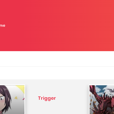
me
Trigger