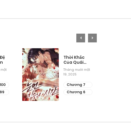
 Đệ
Thời Khắc
ân
Của Quái
Thú Mù
 một
Tháng mười một
19, 2025
100
Chương 7
99
Chương 6