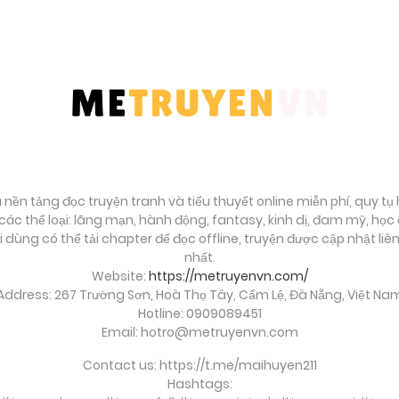
à nền tảng đọc truyện tranh và tiểu thuyết online miễn phí, quy t
ác thể loại: lãng mạn, hành động, fantasy, kinh dị, đam mỹ, họ
ời dùng có thể tải chapter để đọc offline, truyện được cập nhật li
nhất.
Website:
https://metruyenvn.com/
Address: 267 Trường Sơn, Hoà Thọ Tây, Cẩm Lệ, Đà Nẵng, Việt Na
Hotline: 0909089451
Email:
hotro@metruyenvn.com
Contact us: https://t.me/maihuyen211
Hashtags: