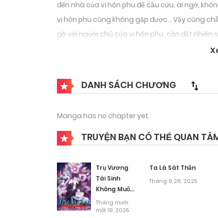
đến nhà của vị hôn phu để cầu cứu, ai ngờ, kh
vị hôn phu cũng không gặp được… Vậy cũng chẳ
gỡ với người chú của vị hôn phu, còn đột nhiên
X
DANH SÁCH CHƯƠNG
Manga has no chapter yet.
TRUYỆN BẠN CÓ THỂ QUAN TÂ
Trụ Vương
Ta Là Sát Thần
Tái Sinh
Tháng 9 26, 2025
Không Muốn
Làm Đại
Tháng mười
Phản Diện
một 19, 2025