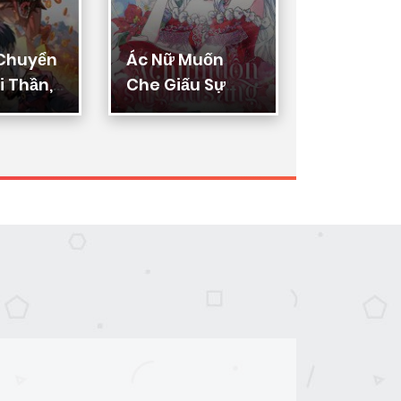
 Chuyển
Ác Nữ Muốn
Thực Thi
 Thần,
Che Giấu Sự
Lý
ển Hóa
Giàu Sang
n Thần