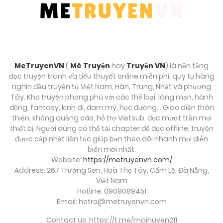
Chương 83
Tháng 9 27, 2025
Chương 82
MeTruyenVN
(
Mê Truyện
hay
Truyện VN
) là nền tảng
Tháng 9 27, 2025
đọc truyện tranh và tiểu thuyết online miễn phí, quy tụ hàng
nghìn đầu truyện từ Việt Nam, Hàn, Trung, Nhật và phương
Chương 81
Tây. Kho truyện phong phú với các thể loại: lãng mạn, hành
động, fantasy, kinh dị, đam mỹ, học đường… Giao diện thân
Tháng 9 27, 2025
thiện, không quảng cáo, hỗ trợ Vietsub, đọc mượt trên mọi
thiết bị. Người dùng có thể tải chapter để đọc offline, truyện
Chương 80
được cập nhật liên tục giúp bạn theo dõi nhanh mọi diễn
biến mới nhất.
Tháng 9 27, 2025
Website:
https://metruyenvn.com/
Address: 267 Trường Sơn, Hoà Thọ Tây, Cẩm Lệ, Đà Nẵng,
Chương 79
Việt Nam
Hotline: 0909089451
Tháng 9 27, 2025
Email:
hotro@metruyenvn.com
Chương 78
Contact us: https://t.me/maihuyen211