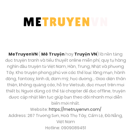
Chương 95
Tháng 8 30, 2025
Chương 94
Tháng 8 30, 2025
MeTruyenVN
(
Mê Truyện
hay
Truyện VN
) là nền tảng
Chương 93
đọc truyện tranh và tiểu thuyết online miễn phí, quy tụ hàng
Tháng 8 30, 2025
nghìn đầu truyện từ Việt Nam, Hàn, Trung, Nhật và phương
Tây. Kho truyện phong phú với các thể loại: lãng mạn, hành
động, fantasy, kinh dị, đam mỹ, học đường… Giao diện thân
Chương 92
thiện, không quảng cáo, hỗ trợ Vietsub, đọc mượt trên mọi
Tháng 8 30, 2025
thiết bị. Người dùng có thể tải chapter để đọc offline, truyện
được cập nhật liên tục giúp bạn theo dõi nhanh mọi diễn
biến mới nhất.
Chương 91
Website:
https://metruyenvn.com/
Tháng 8 30, 2025
Address: 267 Trường Sơn, Hoà Thọ Tây, Cẩm Lệ, Đà Nẵng,
Việt Nam
Chương 90
Hotline: 0909089451