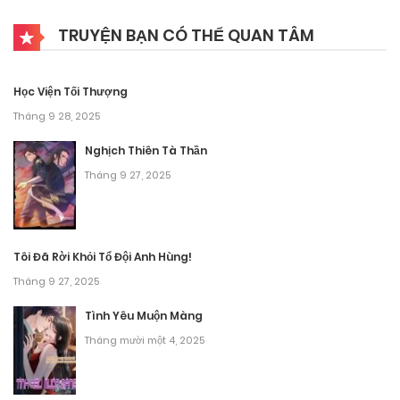
Chương 61
TRUYỆN BẠN CÓ THỂ QUAN TÂM
Tháng 9 29, 2025
Chương 60
Học Viện Tối Thượng
Tháng 9 29, 2025
Tháng 9 28, 2025
Chương 60
Nghịch Thiên Tà Thần
Tháng 9 27, 2025
Tháng 9 29, 2025
Chương 59
Tôi Đã Rời Khỏi Tổ Đội Anh Hùng!
Tháng 9 29, 2025
Tháng 9 27, 2025
Chương 59
Tình Yêu Muộn Màng
Tháng 9 29, 2025
Tháng mười một 4, 2025
Chương 58