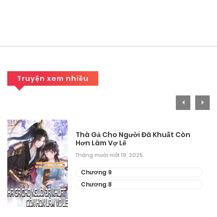
Tháng 9 29, 2025
Chương 58
Tháng 9 29, 2025
Chương 57
Truyện xem nhiều
Tháng 9 29, 2025
Chương 57
Tháng 9 29, 2025
Thà Gả Cho Người Đã Khuất Còn
Hơn Làm Vợ Lẽ
Chương 56
Tháng mười một 19, 2025
Tháng 9 29, 2025
Chương 9
Chương 55
Chương 8
Tháng 9 29, 2025