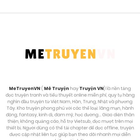
Chương 54
Tháng 9 29, 2025
Chương 53
Tháng 9 29, 2025
Chương 52
Tháng 9 29, 2025
Chương 51
MeTruyenVN
(
Mê Truyện
hay
Truyện VN
) là nền tảng
Tháng 9 29, 2025
đọc truyện tranh và tiểu thuyết online miễn phí, quy tụ hàng
nghìn đầu truyện từ Việt Nam, Hàn, Trung, Nhật và phương
Chương 50
Tây. Kho truyện phong phú với các thể loại: lãng mạn, hành
động, fantasy, kinh dị, đam mỹ, học đường… Giao diện thân
Tháng 9 29, 2025
thiện, không quảng cáo, hỗ trợ Vietsub, đọc mượt trên mọi
thiết bị. Người dùng có thể tải chapter để đọc offline, truyện
Chương 49
được cập nhật liên tục giúp bạn theo dõi nhanh mọi diễn