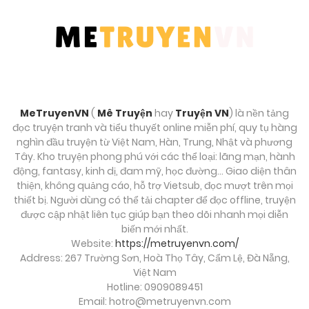
Chương 43
Tháng 8 30, 2025
Chương 42
Tháng 8 30, 2025
MeTruyenVN
(
Mê Truyện
hay
Truyện VN
) là nền tảng
Chương 41
đọc truyện tranh và tiểu thuyết online miễn phí, quy tụ hàng
Tháng 8 30, 2025
nghìn đầu truyện từ Việt Nam, Hàn, Trung, Nhật và phương
Tây. Kho truyện phong phú với các thể loại: lãng mạn, hành
động, fantasy, kinh dị, đam mỹ, học đường… Giao diện thân
Chương 40
thiện, không quảng cáo, hỗ trợ Vietsub, đọc mượt trên mọi
Tháng 8 30, 2025
thiết bị. Người dùng có thể tải chapter để đọc offline, truyện
được cập nhật liên tục giúp bạn theo dõi nhanh mọi diễn
biến mới nhất.
Chương 39
Website:
https://metruyenvn.com/
Tháng 8 30, 2025
Address: 267 Trường Sơn, Hoà Thọ Tây, Cẩm Lệ, Đà Nẵng,
Việt Nam
Chương 38
Hotline: 0909089451
Email:
hotro@metruyenvn.com