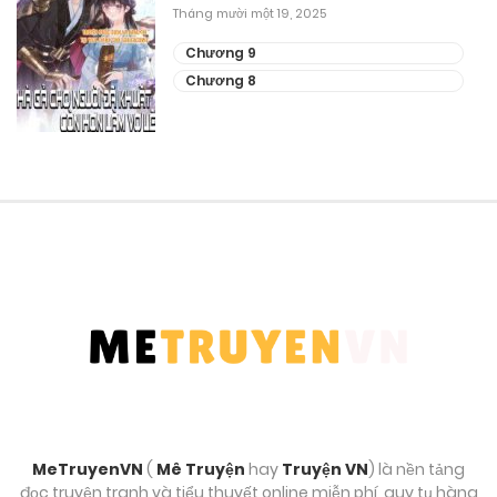
Tháng mười một 19, 2025
Tháng 9 29, 2025
Chương 9
Chương 68
Chương 8
Tháng 9 29, 2025
Chương 67
Tháng 9 29, 2025
Chương 65
Tháng 9 29, 2025
Chương 64
Tháng 9 29, 2025
Chương 63
MeTruyenVN
(
Mê Truyện
hay
Truyện VN
) là nền tảng
Tháng 9 29, 2025
đọc truyện tranh và tiểu thuyết online miễn phí, quy tụ hàng