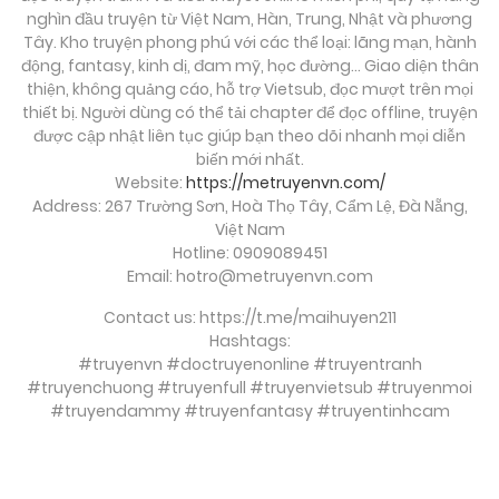
nghìn đầu truyện từ Việt Nam, Hàn, Trung, Nhật và phương
Chương 62
Tây. Kho truyện phong phú với các thể loại: lãng mạn, hành
động, fantasy, kinh dị, đam mỹ, học đường… Giao diện thân
Tháng 9 29, 2025
thiện, không quảng cáo, hỗ trợ Vietsub, đọc mượt trên mọi
thiết bị. Người dùng có thể tải chapter để đọc offline, truyện
Chương 61
được cập nhật liên tục giúp bạn theo dõi nhanh mọi diễn
biến mới nhất.
Tháng 9 29, 2025
Website:
https://metruyenvn.com/
Address: 267 Trường Sơn, Hoà Thọ Tây, Cẩm Lệ, Đà Nẵng,
Chương 61
Việt Nam
Hotline: 0909089451
Tháng 9 29, 2025
Email:
hotro@metruyenvn.com
Chương 60
Contact us: https://t.me/maihuyen211
Hashtags:
Tháng 9 29, 2025
#truyenvn #doctruyenonline #truyentranh
#truyenchuong #truyenfull #truyenvietsub #truyenmoi
Chương 60
#truyendammy #truyenfantasy #truyentinhcam
Tháng 9 29, 2025
soi cầu việt
Chương 59