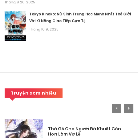
Tháng 9 26, 2025
Chương 74
Tokyo Kinoko: Nữ Sinh Trung Học Mạnh Nhất Thế Giới
Tháng 9 29, 2025
Với Kĩ Năng Giao Tiếp Cực Tệ
Tháng 10 9, 2025
Chương 73
Tháng 9 29, 2025
Chương 72
Tháng 9 29, 2025
Chương 71
Truyện xem nhiều
Tháng 9 29, 2025
Chương 70
Tháng 9 29, 2025
Thà Gả Cho Người Đã Khuất Còn
Hơn Làm Vợ Lẽ
Chương 69