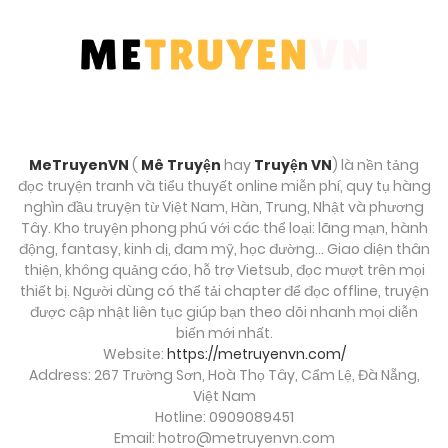
MeTruyenVN
(
Mê Truyện
hay
Truyện VN
) là nền tảng
đọc truyện tranh và tiểu thuyết online miễn phí, quy tụ hàng
nghìn đầu truyện từ Việt Nam, Hàn, Trung, Nhật và phương
Tây. Kho truyện phong phú với các thể loại: lãng mạn, hành
động, fantasy, kinh dị, đam mỹ, học đường… Giao diện thân
thiện, không quảng cáo, hỗ trợ Vietsub, đọc mượt trên mọi
thiết bị. Người dùng có thể tải chapter để đọc offline, truyện
được cập nhật liên tục giúp bạn theo dõi nhanh mọi diễn
biến mới nhất.
Website:
https://metruyenvn.com/
Address: 267 Trường Sơn, Hoà Thọ Tây, Cẩm Lệ, Đà Nẵng,
Việt Nam
Hotline: 0909089451
Email:
hotro@metruyenvn.com