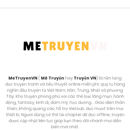
Chương 761
Tháng 10 5, 2025
Chương 760
Tháng 10 3, 2025
Chương 759
Tháng 9 28, 2025
MeTruyenVN
(
Mê Truyện
hay
Truyện VN
) là nền tảng
Chương 758
đọc truyện tranh và tiểu thuyết online miễn phí, quy tụ hàng
Tháng 9 27, 2025
nghìn đầu truyện từ Việt Nam, Hàn, Trung, Nhật và phương
Tây. Kho truyện phong phú với các thể loại: lãng mạn, hành
động, fantasy, kinh dị, đam mỹ, học đường… Giao diện thân
Chương 757
thiện, không quảng cáo, hỗ trợ Vietsub, đọc mượt trên mọi
Tháng 9 23, 2025
thiết bị. Người dùng có thể tải chapter để đọc offline, truyện
được cập nhật liên tục giúp bạn theo dõi nhanh mọi diễn
biến mới nhất.
Chương 756