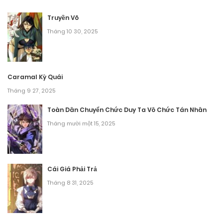
Chương 773
Truyền Võ
Tháng mười một 10, 2025
Tháng 10 30, 2025
Chương 772
Tháng mười một 10, 2025
Caramal Kỳ Quái
Tháng 9 27, 2025
Chương 771
Toàn Dân Chuyển Chức Duy Ta Vô Chức Tán Nhân
Tháng mười một 10, 2025
Tháng mười một 15, 2025
Chương 770
Tháng mười một 10, 2025
Cái Giá Phải Trả
Chương 769
Tháng 8 31, 2025
Tháng mười một 10, 2025
Chương 767