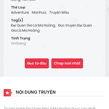
Thể Loại
Adventure
,
Manhua
,
Truyện Màu
Tag(s)
Đại Quản Gia Là Ma Hoàng
,
Đọc truyện Đại Quản
Gia Là Ma Hoàng
Tình Trạng
OnGoing
Đọc từ đầu
Chap mới nhất
NỘI DUNG TRUYỆN
Truyện tranh Đại Quản Gia Là Ma Hoàng được cập nhật