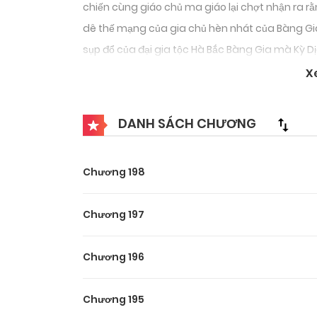
chiến cùng giáo chủ ma giáo lại chợt nhận ra r
dê thế mạng của gia chủ hèn nhát của Bàng Gia
sụp đổ của đại gia tộc Hà Bắc Bàng Gia mà Kỳ D
khát có được một cơ hội, một cơ hội để thay đổi
X
vào cơ thể của tứ thiếu gia Bàng Vũ Thành yếu ớ
Bàng Vũ Thành có thể lần nữa trở thành Đao Ho
DANH SÁCH CHƯƠNG
không?
Chương 198
Chương 197
Chương 196
Chương 195