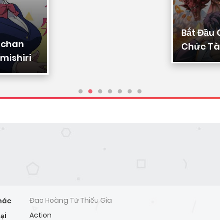
Bắt Đầu
-chan
Chức Tài
mishiri
Ta Chuy
Triệu Vạ
Sủng
Đao Hoàng Tứ Thiếu Gia
hác
Action
ại