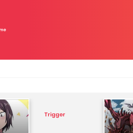
me
Trigger