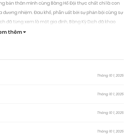
ằng bản thân mình cùng Bàng Hổ Đội thực chất chỉ là con
 đương nhiệm. Đau khổ, phẫn uất bởi sự phản bội cùng sự
ịch đã từng xem là một gia đình, Bàng Kỳ Dịch đã khao
 mọi thứ! Cầu được ước thấy, Bàng Kỳ Dịch đã trọng sinh
em thêm
t. Liệu Bàng Kỳ Dịch giờ đây sống trong thân xác của
àng và vực dậy Hà Bắc Bàng Gia đang trở nên lụn bại hay
Tháng 10 1, 2025
Tháng 10 1, 2025
Tháng 10 1, 2025
Tháng 10 1, 2025