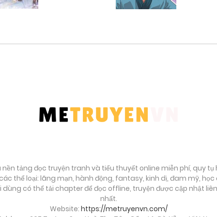
Tháng 9 23, 2025
Tháng 9 23, 2025
Tháng 9 23, 2025
Tháng 9 23, 2025
Tháng 9 23, 2025
Tháng 9 23, 2025
à nền tảng đọc truyện tranh và tiểu thuyết online miễn phí, quy t
ác thể loại: lãng mạn, hành động, fantasy, kinh dị, đam mỹ, họ
ời dùng có thể tải chapter để đọc offline, truyện được cập nhật li
Tháng 9 23, 2025
nhất.
Website:
https://metruyenvn.com/