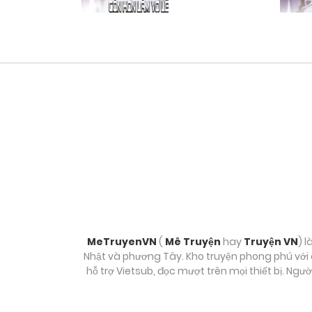
Chương 177
Chương 176
Chương 175
Chương 174
Chương 173
Chương 172
MeTruyenVN
(
Mê Truyện
hay
Truyện VN
) l
Nhật và phương Tây. Kho truyện phong phú với c
hỗ trợ Vietsub, đọc mượt trên mọi thiết bị. Ngư
Chương 171