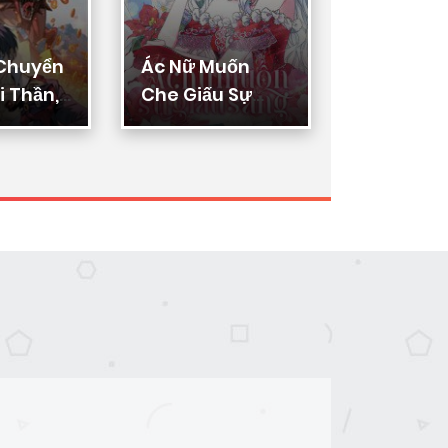
 Chuyển
Ác Nữ Muốn
Thực Thi
 Thần,
Che Giấu Sự
Lý
ển Hóa
Giàu Sang
n Thần