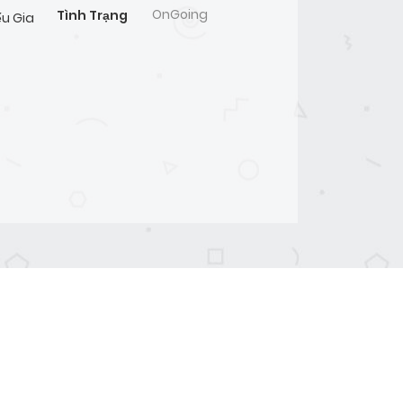
OnGoing
Tình Trạng
ếu Gia