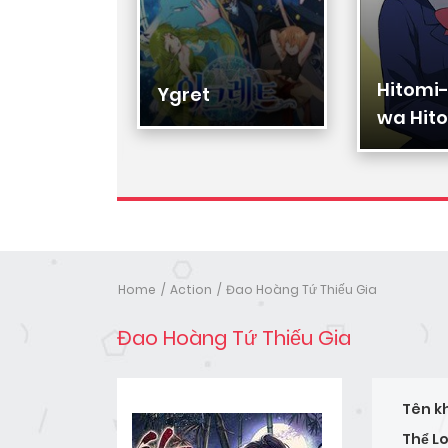
Hitomi
Hạ Đệ
Ygret
wa Hito
Nhân
Home
Action
Đao Hoàng Tứ Thiếu Gia
Đao Hoàng Tứ Thiếu Gia
Tên k
Thể Lo