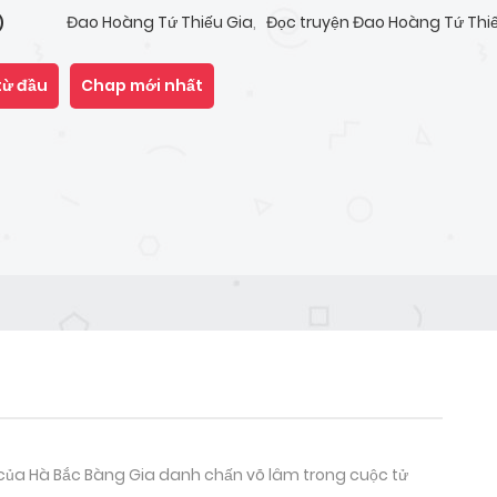
Đao Hoàng Tứ Thiếu Gia
,
Đọc truyện Đao Hoàng Tứ Thi
)
từ đầu
Chap mới nhất
 của Hà Bắc Bàng Gia danh chấn võ lâm trong cuộc tử