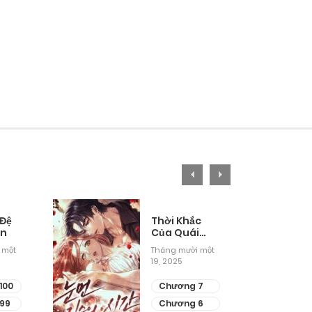
 Đệ
Thời Khắc
ân
Của Quái
Thú Mù
 một
Tháng mười một
19, 2025
100
Chương 7
99
Chương 6