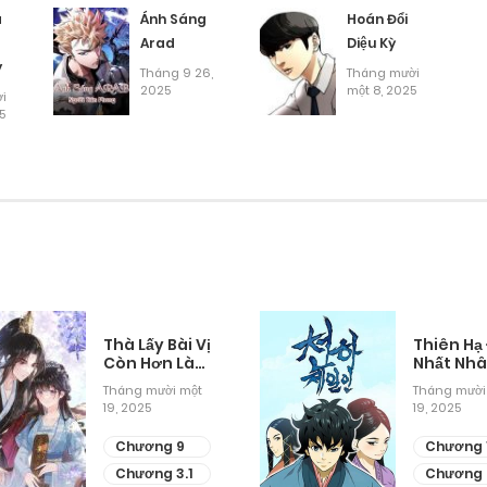
Tháng 9 27, 2025
á
Ánh Sáng
Hoán Đổi
Arad
Diệu Kỳ
y
Tháng 9 27, 2025
Tháng 9 26,
Tháng mười
2025
một 8, 2025
i
5
Tháng 9 27, 2025
Tháng 9 23, 2025
Tháng 9 23, 2025
Tháng 9 23, 2025
Thà Lấy Bài Vị
Thiên Hạ
Còn Hơn Làm
Nhất Nh
Thiếp
Tháng mười một
Tháng mười
Tháng 9 23, 2025
19, 2025
19, 2025
Chương 9
Chương 
Tháng 9 23, 2025
Chương 3.1
Chương 