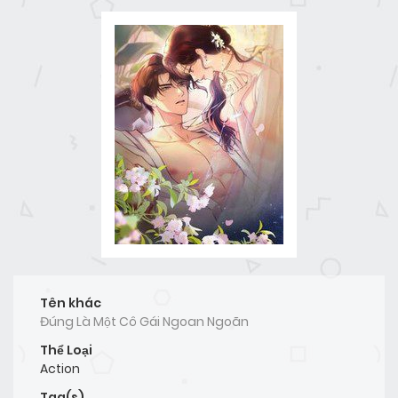
Tên khác
Đúng Là Một Cô Gái Ngoan Ngoãn
Thể Loại
Action
Tag(s)