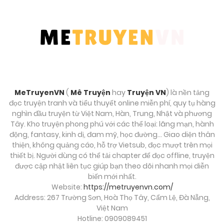
MeTruyenVN
(
Mê Truyện
hay
Truyện VN
) là nền tảng
đọc truyện tranh và tiểu thuyết online miễn phí, quy tụ hàng
nghìn đầu truyện từ Việt Nam, Hàn, Trung, Nhật và phương
Tây. Kho truyện phong phú với các thể loại: lãng mạn, hành
động, fantasy, kinh dị, đam mỹ, học đường… Giao diện thân
thiện, không quảng cáo, hỗ trợ Vietsub, đọc mượt trên mọi
thiết bị. Người dùng có thể tải chapter để đọc offline, truyện
được cập nhật liên tục giúp bạn theo dõi nhanh mọi diễn
biến mới nhất.
Website:
https://metruyenvn.com/
Address: 267 Trường Sơn, Hoà Thọ Tây, Cẩm Lệ, Đà Nẵng,
Việt Nam
Hotline: 0909089451