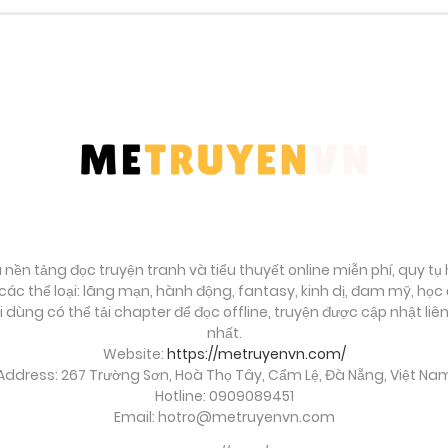
Tháng 9 28, 2025
Tháng 9 28, 2025
Tháng 9 28, 2025
Tháng 9 28, 2025
Tháng 9 28, 2025
à nền tảng đọc truyện tranh và tiểu thuyết online miễn phí, quy t
ác thể loại: lãng mạn, hành động, fantasy, kinh dị, đam mỹ, họ
ời dùng có thể tải chapter để đọc offline, truyện được cập nhật li
Tháng 9 28, 2025
nhất.
Website:
https://metruyenvn.com/
Address: 267 Trường Sơn, Hoà Thọ Tây, Cẩm Lệ, Đà Nẵng, Việt Na
Tháng 9 28, 2025
Hotline: 0909089451
Email:
hotro@metruyenvn.com
Tháng 9 28, 2025