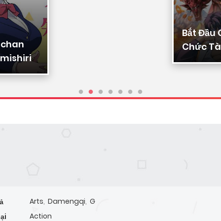
Bắt Đầu
-chan
Chức Tài
mishiri
Ta Chuy
Triệu Vạ
Sủng
a
Arts
,
Damengqi
,
G
ả
Action
ại