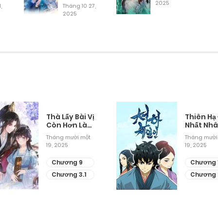
Hen
2025
,
Tháng 10 27,
2025
Tháng 9 28, 2025
Tháng 9 28, 2025
Tháng 9 28, 2025
Tháng 9 28, 2025
Thà Lấy Bài Vị
Thiên Hạ
Còn Hơn Làm
Nhất Nh
Thiếp
Tháng mười một
Tháng mười
Tháng 9 28, 2025
19, 2025
19, 2025
Chương 9
Chương 
Tháng 9 28, 2025
Chương 3.1
Chương 
Tháng 9 28, 2025