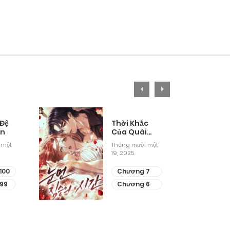
 Đệ
Thời Khắc
ân
Của Quái
Thú Mù
 một
Tháng mười một
19, 2025
100
Chương 7
99
Chương 6