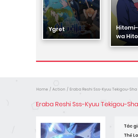
Hitomi
Hạ Đệ
Ygret
wa Hito
Nhân
Home
Action
Eraba Reshi Sss-Kyuu Tekigou-Sha
Eraba Reshi Sss-Kyuu Tekigou-Sh
Tác gi
Thể Lo