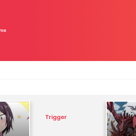
me
Trigger