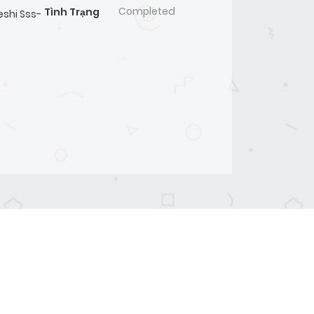
Completed
Tình Trạng
eshi Sss-