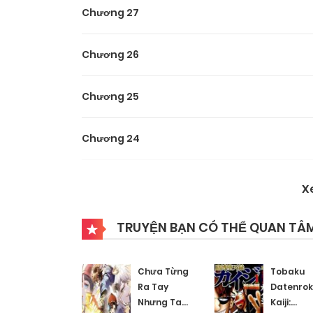
Chương 27
Chương 26
Chương 25
Chương 24
Chương 23
X
Chương 22
TRUYỆN BẠN CÓ THỂ QUAN TÂ
Chương 21
Chưa Từng
Tobaku
Ra Tay
Datenro
Nhưng Ta
Kaiji:
Chương 20