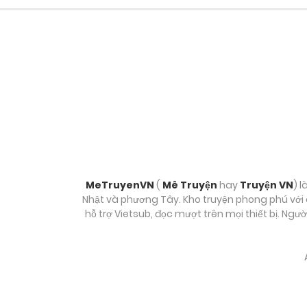
Chương 12
Chương 11
Chương 10
Chương 9
Chương 8
MeTruyenVN
(
Mê Truyện
hay
Truyện VN
) l
Nhật và phương Tây. Kho truyện phong phú với c
hỗ trợ Vietsub, đọc mượt trên mọi thiết bị. Ngư
Chương 7
Chương 6
Chương 5