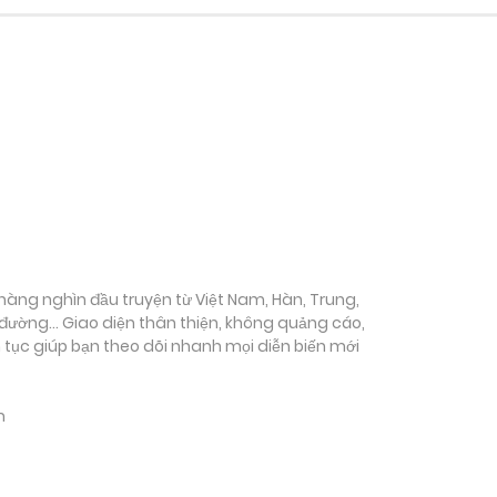
ụ hàng nghìn đầu truyện từ Việt Nam, Hàn, Trung,
c đường… Giao diện thân thiện, không quảng cáo,
ên tục giúp bạn theo dõi nhanh mọi diễn biến mới
m