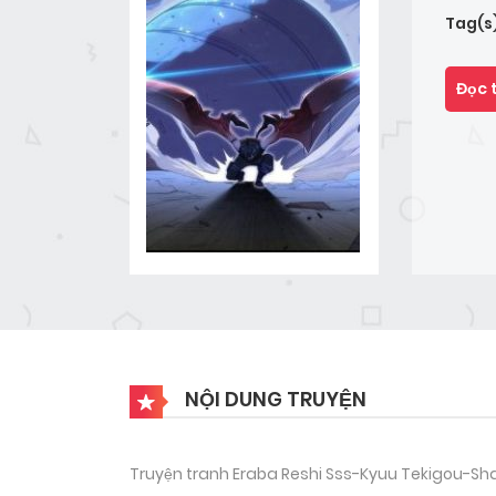
Tag(s
Đọc 
NỘI DUNG TRUYỆN
Truyện tranh Eraba Reshi Sss-Kyuu Tekigou-Sha