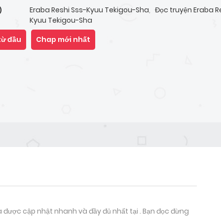
Eraba Reshi Sss-Kyuu Tekigou-Sha
,
Đọc truyện Eraba R
)
Kyuu Tekigou-Sha
từ đầu
Chap mới nhất
 được cập nhật nhanh và đầy đủ nhất tại . Bạn đọc đừng