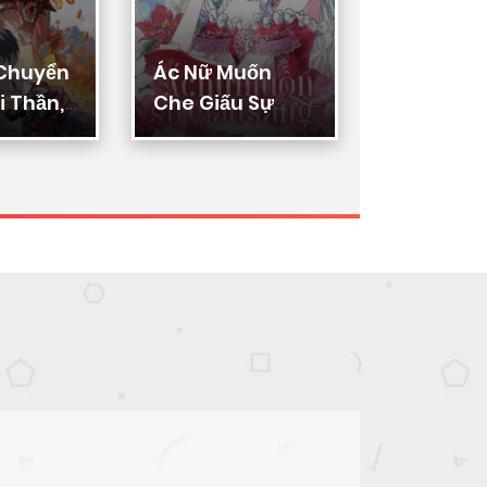
 Chuyển
Ác Nữ Muốn
Thực Thi
 Thần,
Che Giấu Sự
Lý
ển Hóa
Giàu Sang
n Thần