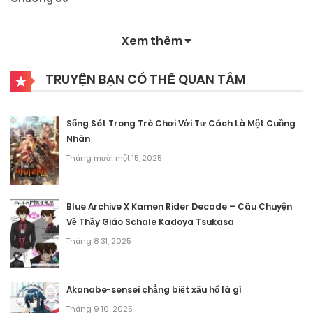
Tháng mười một 10, 2025
Xem thêm
Chương 88
TRUYỆN BẠN CÓ THỂ QUAN TÂM
Tháng mười một 10, 2025
Chương 87
Sống Sót Trong Trò Chơi Với Tư Cách Là Một Cuồng
Tháng mười một 10, 2025
Nhân
Tháng mười một 15, 2025
Chương 86
Tháng mười một 10, 2025
Blue Archive X Kamen Rider Decade – Câu Chuyện
Về Thầy Giáo Schale Kadoya Tsukasa
Chương 85
Tháng 8 31, 2025
Tháng mười một 10, 2025
Chương 84
Akanabe-sensei chẳng biết xấu hổ là gì
Tháng 9 10, 2025
Tháng mười một 10, 2025