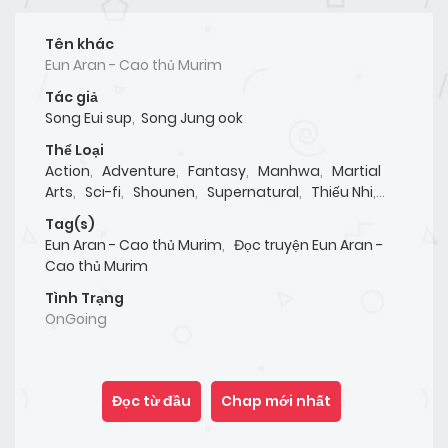
Tên khác
Eun Aran - Cao thủ Murim
Tác giả
Song Eui sup
,
Song Jung ook
Thể Loại
Action
,
Adventure
,
Fantasy
,
Manhwa
,
Martial
Arts
,
Sci-fi
,
Shounen
,
Supernatural
,
Thiếu Nhi
,
Tragedy
Tag(s)
Eun Aran - Cao thủ Murim
,
Đọc truyện Eun Aran -
Cao thủ Murim
Tình Trạng
OnGoing
Đọc từ đầu
Chap mới nhất