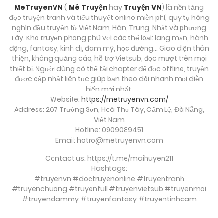
Tháng mười một 10, 2025
MeTruyenVN
(
Mê Truyện
hay
Truyện VN
) là nền tảng
đọc truyện tranh và tiểu thuyết online miễn phí, quy tụ hàng
Chương 72
nghìn đầu truyện từ Việt Nam, Hàn, Trung, Nhật và phương
Tây. Kho truyện phong phú với các thể loại: lãng mạn, hành
Tháng mười một 10, 2025
động, fantasy, kinh dị, đam mỹ, học đường… Giao diện thân
thiện, không quảng cáo, hỗ trợ Vietsub, đọc mượt trên mọi
Chương 71
thiết bị. Người dùng có thể tải chapter để đọc offline, truyện
được cập nhật liên tục giúp bạn theo dõi nhanh mọi diễn
Tháng mười một 10, 2025
biến mới nhất.
Website:
https://metruyenvn.com/
Chương 70
Address: 267 Trường Sơn, Hoà Thọ Tây, Cẩm Lệ, Đà Nẵng,
Việt Nam
Tháng mười một 10, 2025
Hotline: 0909089451
Email:
hotro@metruyenvn.com
Chương 69
Contact us: https://t.me/maihuyen211
Tháng mười một 10, 2025
Hashtags:
#truyenvn #doctruyenonline #truyentranh
Chương 68
#truyenchuong #truyenfull #truyenvietsub #truyenmoi
#truyendammy #truyenfantasy #truyentinhcam
Tháng mười một 10, 2025