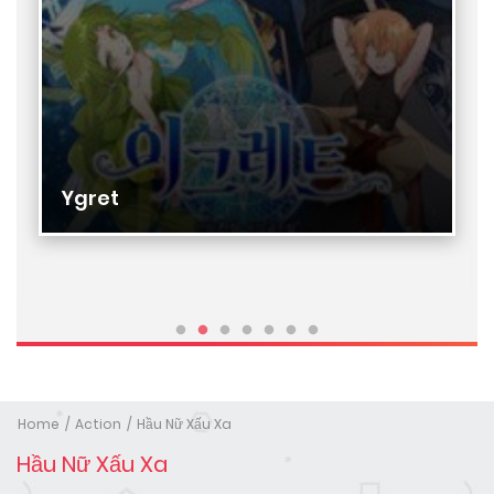
Ygret
Home
Action
Hầu Nữ Xấu Xa
Hầu Nữ Xấu Xa