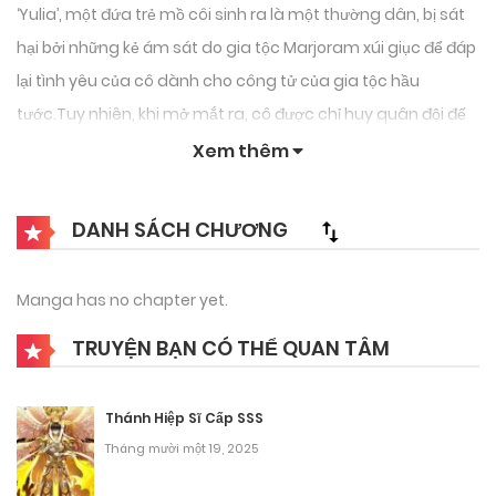
‘Yulia’, một đứa trẻ mồ côi sinh ra là một thường dân, bị sát
hại bởi những kẻ ám sát do gia tộc Marjoram xúi giục để đáp
lại tình yêu của cô dành cho công tử của gia tộc hầu
tước.Tuy nhiên, khi mở mắt ra, cô được chỉ huy quân đội đế
quốc ‘Carus’ giải cứu vào cùng một ngày và ở cùng một
Xem thêm
nơi…Cô bị nguyền rủa không thể chết, và cuộc đời của cô ấy
lặp đi lặp lại tám lần.Và ở kiếp sống thứ chín, cô ấy nhận ra
DANH SÁCH CHƯƠNG
rằng mình không bao giờ có thể chết trừ khi tiêu diệt Hầu
tước, cô cố gắng trở thành một người hầu của hoàng gia để
Manga has no chapter yet.
mượn tay hoàng gia chém đầu Marjoram.
TRUYỆN BẠN CÓ THỂ QUAN TÂM
Thánh Hiệp Sĩ Cấp SSS
Tháng mười một 19, 2025