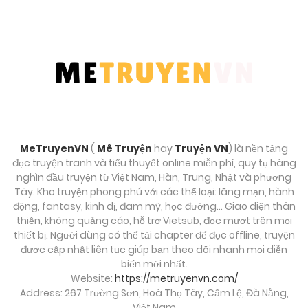
MeTruyenVN
(
Mê Truyện
hay
Truyện VN
) là nền tảng
đọc truyện tranh và tiểu thuyết online miễn phí, quy tụ hàng
nghìn đầu truyện từ Việt Nam, Hàn, Trung, Nhật và phương
Tây. Kho truyện phong phú với các thể loại: lãng mạn, hành
động, fantasy, kinh dị, đam mỹ, học đường… Giao diện thân
thiện, không quảng cáo, hỗ trợ Vietsub, đọc mượt trên mọi
thiết bị. Người dùng có thể tải chapter để đọc offline, truyện
được cập nhật liên tục giúp bạn theo dõi nhanh mọi diễn
biến mới nhất.
Website:
https://metruyenvn.com/
Address: 267 Trường Sơn, Hoà Thọ Tây, Cẩm Lệ, Đà Nẵng,
Việt Nam