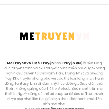
Chương 52
Tháng 9 27, 2025
Chương 51
Tháng 9 27, 2025
Chương 50
Tháng 9 27, 2025
MeTruyenVN
(
Mê Truyện
hay
Truyện VN
) là nền tảng
Chương 49
đọc truyện tranh và tiểu thuyết online miễn phí, quy tụ hàng
Tháng 9 27, 2025
nghìn đầu truyện từ Việt Nam, Hàn, Trung, Nhật và phương
Tây. Kho truyện phong phú với các thể loại: lãng mạn, hành
động, fantasy, kinh dị, đam mỹ, học đường… Giao diện thân
Chương 48
thiện, không quảng cáo, hỗ trợ Vietsub, đọc mượt trên mọi
Tháng 9 27, 2025
thiết bị. Người dùng có thể tải chapter để đọc offline, truyện
được cập nhật liên tục giúp bạn theo dõi nhanh mọi diễn
biến mới nhất.
Chương 47
Website:
https://metruyenvn.com/