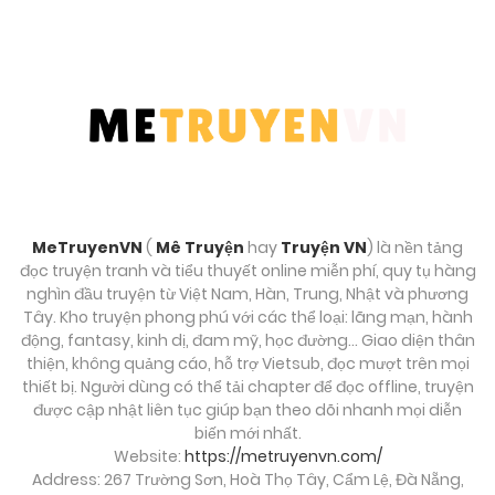
Chương 126
Tháng 9 25, 2025
Chương 125
Tháng 9 25, 2025
Chương 124
Tháng 9 25, 2025
MeTruyenVN
(
Mê Truyện
hay
Truyện VN
) là nền tảng
đọc truyện tranh và tiểu thuyết online miễn phí, quy tụ hàng
Chương 123
nghìn đầu truyện từ Việt Nam, Hàn, Trung, Nhật và phương
Tây. Kho truyện phong phú với các thể loại: lãng mạn, hành
Tháng 9 25, 2025
động, fantasy, kinh dị, đam mỹ, học đường… Giao diện thân
thiện, không quảng cáo, hỗ trợ Vietsub, đọc mượt trên mọi
Chương 122
thiết bị. Người dùng có thể tải chapter để đọc offline, truyện
được cập nhật liên tục giúp bạn theo dõi nhanh mọi diễn
Tháng 9 25, 2025
biến mới nhất.
Website:
https://metruyenvn.com/
Chương 121
Address: 267 Trường Sơn, Hoà Thọ Tây, Cẩm Lệ, Đà Nẵng,