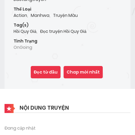
Thể Loại
Action
,
Manhwa
,
Truyện Màu
Tag(s)
Hồi Quy Giả
,
Đọc truyện Hồi Quy Giả
Tình Trạng
OnGoing
Đọc từ đầu
Chap mới nhất
NỘI DUNG TRUYỆN
Đang cập nhật