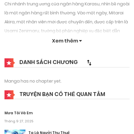
Chi nhánh trung ương của ngân hàng Karasu, nhìn bề ngoài
là một ngân hàng rất bình thường. Vào một ngày, Mitarai
Akira, một nhân viên mới được chuyển đến, được cấp trên là
Usami Zenimaru, trưởng bộ phận nghiệp vụ đặc biệt dẫn
xuống tầng hầm của ngân hàng. Đây là nơi mảng kinh
Xem thêm
doanh “Sòng bạc” của ngân hàng đang được tiến hành.
Mitarai Akira đã vô tình chứng kiến trận đấu của Mafutsu
DANH SÁCH CHƯƠNG
Shin, một con bạc bí ẩn…Cuộc chiến giữa nhân viên ngân
hàng và con bạc chính thức bắt đầu!
Manga has no chapter yet.
TRUYỆN BẠN CÓ THỂ QUAN TÂM
Mưa Tôi Và Em
Tháng 9 27, 2025
Ta Là Người Thu Thuế