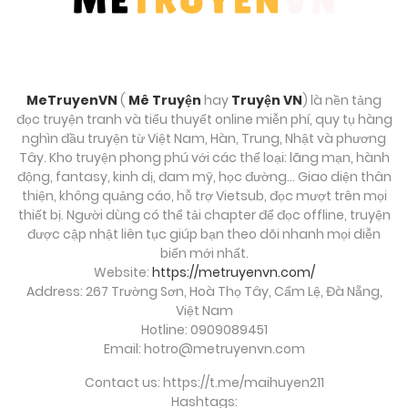
MeTruyenVN
(
Mê Truyện
hay
Truyện VN
) là nền tảng
đọc truyện tranh và tiểu thuyết online miễn phí, quy tụ hàng
nghìn đầu truyện từ Việt Nam, Hàn, Trung, Nhật và phương
Tây. Kho truyện phong phú với các thể loại: lãng mạn, hành
động, fantasy, kinh dị, đam mỹ, học đường… Giao diện thân
thiện, không quảng cáo, hỗ trợ Vietsub, đọc mượt trên mọi
thiết bị. Người dùng có thể tải chapter để đọc offline, truyện
được cập nhật liên tục giúp bạn theo dõi nhanh mọi diễn
biến mới nhất.
Website:
https://metruyenvn.com/
Address: 267 Trường Sơn, Hoà Thọ Tây, Cẩm Lệ, Đà Nẵng,
Việt Nam
Hotline: 0909089451
Email:
hotro@metruyenvn.com
Contact us: https://t.me/maihuyen211
Hashtags: