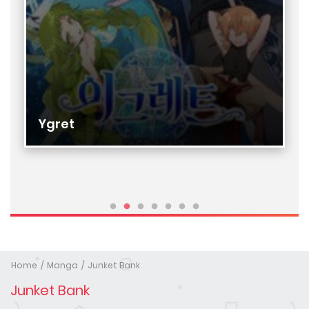
Ygret
Home
Manga
Junket Bank
Junket Bank