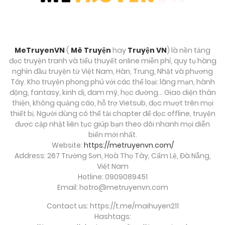
MeTruyenVN
(
Mê Truyện
hay
Truyện VN
) là nền tảng
đọc truyện tranh và tiểu thuyết online miễn phí, quy tụ hàng
nghìn đầu truyện từ Việt Nam, Hàn, Trung, Nhật và phương
Tây. Kho truyện phong phú với các thể loại: lãng mạn, hành
động, fantasy, kinh dị, đam mỹ, học đường… Giao diện thân
thiện, không quảng cáo, hỗ trợ Vietsub, đọc mượt trên mọi
thiết bị. Người dùng có thể tải chapter để đọc offline, truyện
được cập nhật liên tục giúp bạn theo dõi nhanh mọi diễn
biến mới nhất.
Website:
https://metruyenvn.com/
Address: 267 Trường Sơn, Hoà Thọ Tây, Cẩm Lệ, Đà Nẵng,
Việt Nam
Hotline: 0909089451
Email:
hotro@metruyenvn.com
Contact us: https://t.me/maihuyen211
Hashtags: