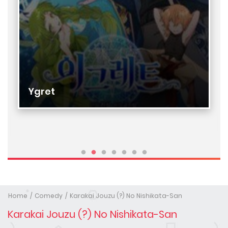
Ygret
Home
Comedy
Karakai Jouzu (?) No Nishikata-San
Karakai Jouzu (?) No Nishikata-San