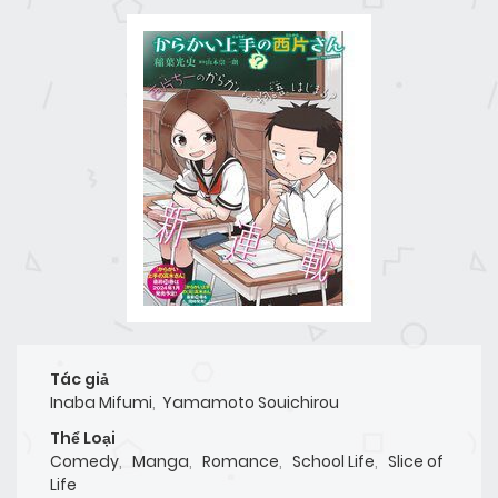
Tác giả
Inaba Mifumi
,
Yamamoto Souichirou
Thể Loại
Comedy
,
Manga
,
Romance
,
School Life
,
Slice of
Life