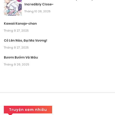
Incredibly Close~
Chương 2
Tháng 10 26, 2025
Tháng 9 25, 2025
Kawaii Kanojo-chan
Tháng 9 27, 2025
Chương 1
Cố Lên Nào, Đại Ma Vương!
Tháng 9 25, 2025
Tháng 9 27, 2025
Bươm Bướm Và Máu
Tháng 9 26, 2025
Truyện xem nhiều