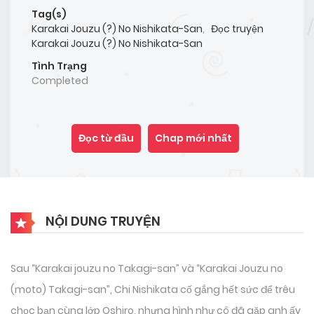
Tag(s)
Karakai Jouzu (?) No Nishikata-San
,
Đọc truyện
Karakai Jouzu (?) No Nishikata-San
Tình Trạng
Completed
Đọc từ đầu
Chap mới nhất
NỘI DUNG TRUYỆN
Sau “Karakai jouzu no Takagi-san” và “Karakai Jouzu no
(moto) Takagi-san”, Chi Nishikata cố gắng hết sức để trêu
chọc bạn cùng lớp Oshiro, nhưng hình như cô đã gặp anh ấy