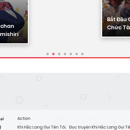
Bắt Đầu
-chan
Chức Tài
mishiri
Ta Chuy
Triệu Vạ
Sủng
Action
ại
Khi Hắc Lang Gọi Tên Tôi
,
Đọc truyện Khi Hắc Lang Gọi Tê
)