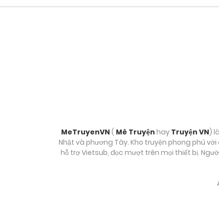
Chương 25
Chương 24
Chương 23
Chương 22
Chương 21
MeTruyenVN
(
Mê Truyện
hay
Truyện VN
) l
Nhật và phương Tây. Kho truyện phong phú với c
hỗ trợ Vietsub, đọc mượt trên mọi thiết bị. Ngư
Chương 20
Chương 19
Chương 18