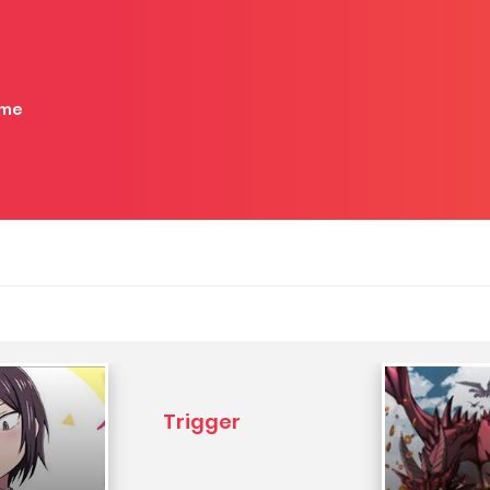
me
Trigger