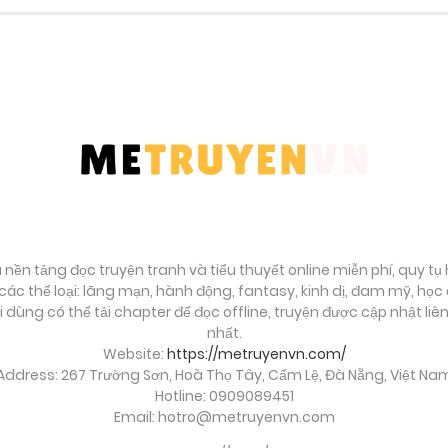
Tháng 9 27, 2025
Tháng 9 27, 2025
Tháng 9 27, 2025
Tháng 9 27, 2025
Tháng 9 27, 2025
à nền tảng đọc truyện tranh và tiểu thuyết online miễn phí, quy t
ác thể loại: lãng mạn, hành động, fantasy, kinh dị, đam mỹ, họ
ời dùng có thể tải chapter để đọc offline, truyện được cập nhật li
Tháng 9 27, 2025
nhất.
Website:
https://metruyenvn.com/
Address: 267 Trường Sơn, Hoà Thọ Tây, Cẩm Lệ, Đà Nẵng, Việt Na
Tháng 9 27, 2025
Hotline: 0909089451
Email:
hotro@metruyenvn.com
Tháng 9 27, 2025