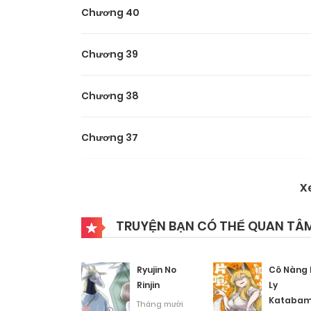
Chương 40
Chương 39
Chương 38
Chương 37
Chương 36
X
Chương 35
TRUYỆN BẠN CÓ THỂ QUAN TÂ
Chương 34
Ryujin No
Cô Nàng 
Rinjin
Ly
Katabam
Chương 33
Tháng mười