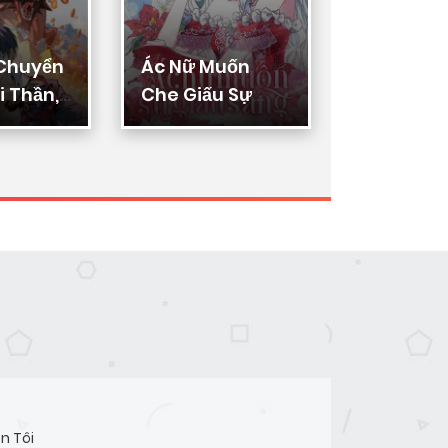
 Chuyển
Ác Nữ Muốn
Thực Thi
 Thần,
Che Giấu Sự
Lý
ển Hóa
Giàu Sang
n Thần
n Tôi