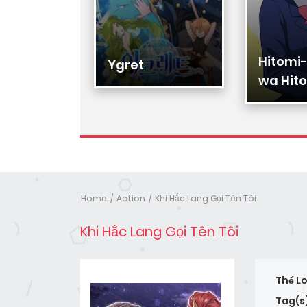
Hitomi
Hạ Đệ
Ygret
wa Hito
Nhân
Home
Action
Khi Hắc Lang Gọi Tên Tôi
Khi Hắc Lang Gọi Tên Tôi
Thể Lo
Tag(s