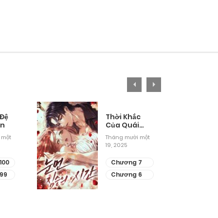
 Đệ
Thời Khắc
ân
Của Quái
Thú Mù
 một
Tháng mười một
19, 2025
100
Chương 7
99
Chương 6