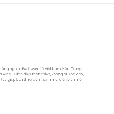
ụ hàng nghìn đầu truyện từ Việt Nam, Hàn, Trung,
c đường… Giao diện thân thiện, không quảng cáo,
ên tục giúp bạn theo dõi nhanh mọi diễn biến mới
m