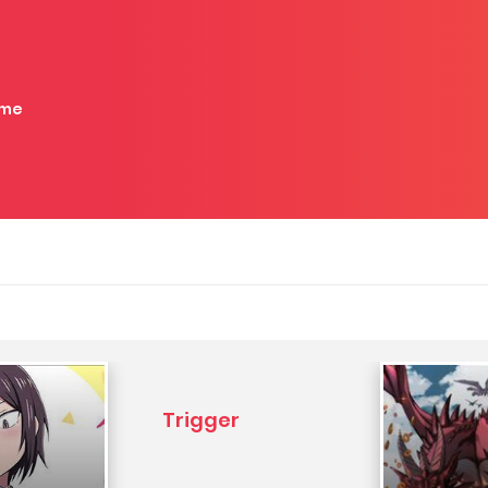
me
Trigger