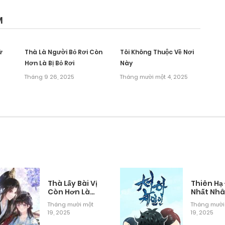
M
ừ
Thà Là Người Bỏ Rơi Còn
Tôi Không Thuộc Về Nơi
Hơn Là Bị Bỏ Rơi
Này
Tháng 9 26, 2025
Tháng mười một 4, 2025
Thà Lấy Bài Vị
Thiên Hạ
Còn Hơn Làm
Nhất Nh
Thiếp
Tháng mười một
Tháng mười
19, 2025
19, 2025