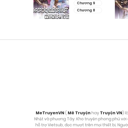
ương 11
Chương 9
ương 10
Chương 8
MeTruyenVN
(
Mê Truyện
hay
Truyện VN
) l
Nhật và phương Tây. Kho truyện phong phú với c
hỗ trợ Vietsub, đọc mượt trên mọi thiết bị. Ngư