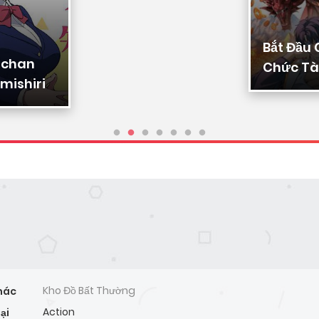
Bắt Đầu
-chan
Chức Tài
mishiri
Ta Chuy
Triệu Vạ
Sủng
Kho Đồ Bất Thường
hác
Action
ại