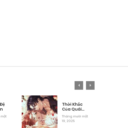
 Đệ
Thời Khắc
ân
Của Quái
Thú Mù
 một
Tháng mười một
19, 2025