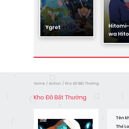
Hitomi
Hạ Đệ
Ygret
wa Hito
Nhân
Home
Action
Kho Đồ Bất Thường
Kho Đồ Bất Thường
Tên k
Thể Lo