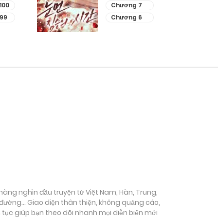
100
Chương 7
99
Chương 6
ụ hàng nghìn đầu truyện từ Việt Nam, Hàn, Trung,
c đường… Giao diện thân thiện, không quảng cáo,
ên tục giúp bạn theo dõi nhanh mọi diễn biến mới