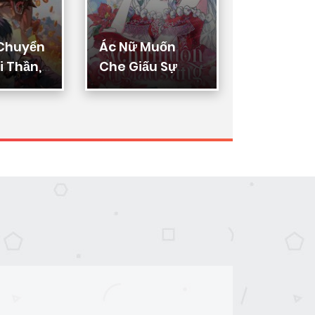
 Chuyển
Ác Nữ Muốn
Thực Thi
 Thần,
Che Giấu Sự
Lý
ển Hóa
Giàu Sang
n Thần