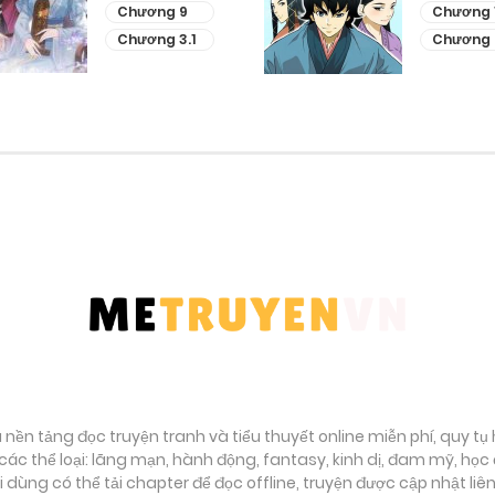
Chương 9
Chương 
Chương 3.1
Chương 
à nền tảng đọc truyện tranh và tiểu thuyết online miễn phí, quy t
ác thể loại: lãng mạn, hành động, fantasy, kinh dị, đam mỹ, họ
ời dùng có thể tải chapter để đọc offline, truyện được cập nhật li