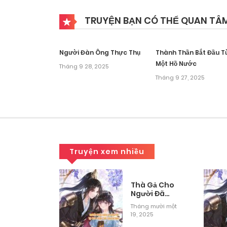
TRUYỆN BẠN CÓ THỂ QUAN TÂ
Người Đàn Ông Thực Thụ
Thành Thần Bắt Đầu T
Một Hồ Nước
Tháng 9 28, 2025
Tháng 9 27, 2025
Truyện xem nhiều
Mô Phỏng
Thà Gả Cho
ờng Sinh
Người Đã
Khuất Còn
g mười một
Tháng mười một
Hơn Làm Vợ
2025
19, 2025
Lẽ