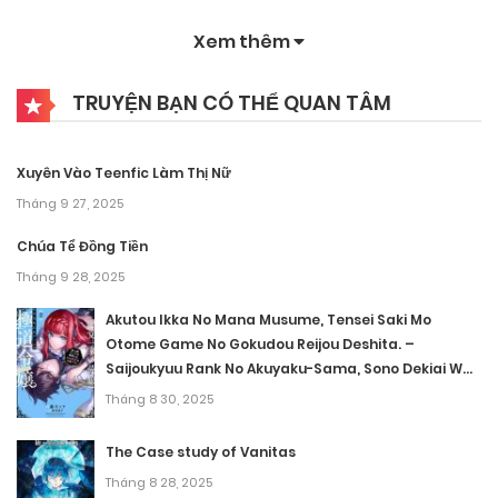
Tháng 9 28, 2025
Xem thêm
Chương 185
TRUYỆN BẠN CÓ THỂ QUAN TÂM
Tháng 9 28, 2025
Chương 184
Xuyên Vào Teenfic Làm Thị Nữ
Tháng 9 28, 2025
Tháng 9 27, 2025
Chương 183
Chúa Tể Đồng Tiền
Tháng 9 28, 2025
Tháng 9 28, 2025
Akutou Ikka No Mana Musume, Tensei Saki Mo
Chương 182
Otome Game No Gokudou Reijou Deshita. –
Saijoukyuu Rank No Akuyaku-Sama, Sono Dekiai Wa
Tháng 9 28, 2025
Fuyou Desu!
Tháng 8 30, 2025
Chương 181
The Case study of Vanitas
Tháng 9 28, 2025
Tháng 8 28, 2025