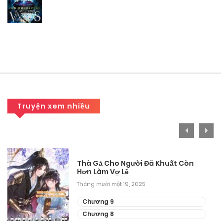
Chương 180
Tháng 9 28, 2025
Chương 179
Tháng 9 28, 2025
Chương 178
Truyện xem nhiều
Tháng 9 28, 2025
Chương 177
Tháng 9 28, 2025
Thà Gả Cho Người Đã Khuất Còn
Hơn Làm Vợ Lẽ
Chương 176
Tháng mười một 19, 2025
Tháng 9 28, 2025
Chương 9
Chương 175
Chương 8