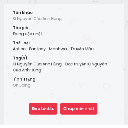
Tên khác
Kĩ Nguyên Của Anh Hùng
Tác giả
Đang cập nhật
Thể Loại
Action
,
Fantasy
,
Manhwa
,
Truyện Màu
Tag(s)
Kĩ Nguyên Của Anh Hùng
,
Đọc truyện Kĩ Nguyên
Của Anh Hùng
Tình Trạng
OnGoing
Đọc từ đầu
Chap mới nhất