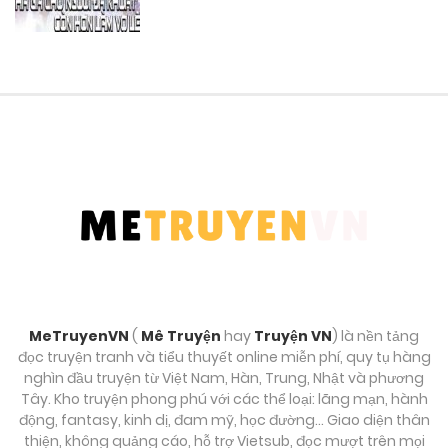
Tháng 9 28, 2025
Chương 174
Tháng 9 28, 2025
Chương 173
Tháng 9 28, 2025
Chương 172
Tháng 9 28, 2025
Chương 171
MeTruyenVN
(
Mê Truyện
hay
Truyện VN
) là nền tảng
Tháng 9 28, 2025
đọc truyện tranh và tiểu thuyết online miễn phí, quy tụ hàng
nghìn đầu truyện từ Việt Nam, Hàn, Trung, Nhật và phương
Chương 170
Tây. Kho truyện phong phú với các thể loại: lãng mạn, hành
động, fantasy, kinh dị, đam mỹ, học đường… Giao diện thân
Tháng 9 28, 2025
thiện, không quảng cáo, hỗ trợ Vietsub, đọc mượt trên mọi