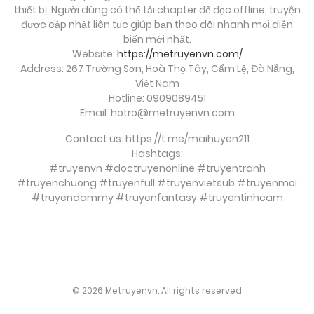
thiết bị. Người dùng có thể tải chapter để đọc offline, truyện
Chương 169
được cập nhật liên tục giúp bạn theo dõi nhanh mọi diễn
biến mới nhất.
Tháng 9 28, 2025
Website:
https://metruyenvn.com/
Address: 267 Trường Sơn, Hoà Thọ Tây, Cẩm Lệ, Đà Nẵng,
Chương 168
Việt Nam
Hotline: 0909089451
Tháng 9 28, 2025
Email:
hotro@metruyenvn.com
Chương 167
Contact us: https://t.me/maihuyen211
Hashtags:
Tháng 9 28, 2025
#truyenvn #doctruyenonline #truyentranh
#truyenchuong #truyenfull #truyenvietsub #truyenmoi
Chương 166
#truyendammy #truyenfantasy #truyentinhcam
Tháng 9 28, 2025
soi cầu việt
Chương 165
Tháng 9 28, 2025
© 2026 Metruyenvn. All rights reserved
Chương 164