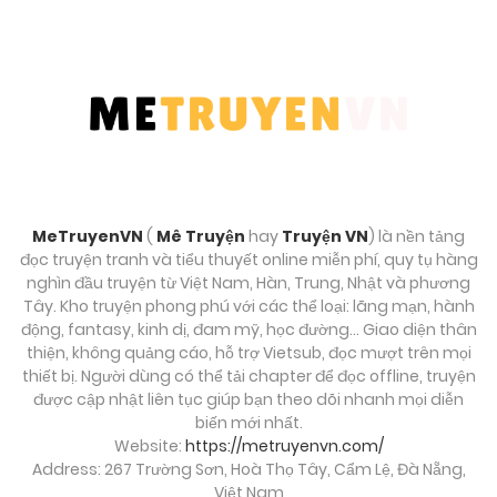
Tháng 9 27, 2025
Chương 19
Tháng 9 27, 2025
Chương 18
Tháng 9 27, 2025
MeTruyenVN
(
Mê Truyện
hay
Truyện VN
) là nền tảng
Chương 17
đọc truyện tranh và tiểu thuyết online miễn phí, quy tụ hàng
Tháng 9 27, 2025
nghìn đầu truyện từ Việt Nam, Hàn, Trung, Nhật và phương
Tây. Kho truyện phong phú với các thể loại: lãng mạn, hành
động, fantasy, kinh dị, đam mỹ, học đường… Giao diện thân
Chương 16
thiện, không quảng cáo, hỗ trợ Vietsub, đọc mượt trên mọi
Tháng 9 27, 2025
thiết bị. Người dùng có thể tải chapter để đọc offline, truyện
được cập nhật liên tục giúp bạn theo dõi nhanh mọi diễn
biến mới nhất.
Chương 15
Website:
https://metruyenvn.com/
Tháng 9 27, 2025
Address: 267 Trường Sơn, Hoà Thọ Tây, Cẩm Lệ, Đà Nẵng,
Việt Nam