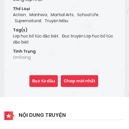
Thể Loại
Action
,
Manhwa
,
Martial Arts
,
School Life
,
Supernatural
,
Truyện Màu
Tag(s)
Lớp học bổ túc đặc biệt
,
Đọc truyện Lớp học bổ túc
đặc biệt
Tình Trạng
OnGoing
Đọc từ đầu
Chap mới nhất
NỘI DUNG TRUYỆN