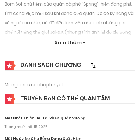
Bom Sol, chủ tiệm của quán cà phê “Spring”, hiện đang phải
tìm công việc mới sau khi đóng cửa quán. Do có kỹ năng và
vẻ ngoài ưu nhìn, cô đã đến làm việc cho anh chàng pha
chế nổi tiếng thế giới Jake.K (nhưng tính tình lại dở dở ương
ương). Vì vài lý do mà anh ta lại trông rất quen? Với lần đầu
Xem thêm
tiên trải nghiệm và làm việc tại một công ty lớn. Liệu cô ấy có
dễ dàng vượt qua không?
DANH SÁCH CHƯƠNG
Manga has no chapter yet.
TRUYỆN BẠN CÓ THỂ QUAN TÂM
Mạt Nhật Thiên Hạ: Ta, Virus Quân Vương
Tháng mười một 15, 2025
Một Ngày Nọ Cha Bỗng Dưng Xuất Hiện