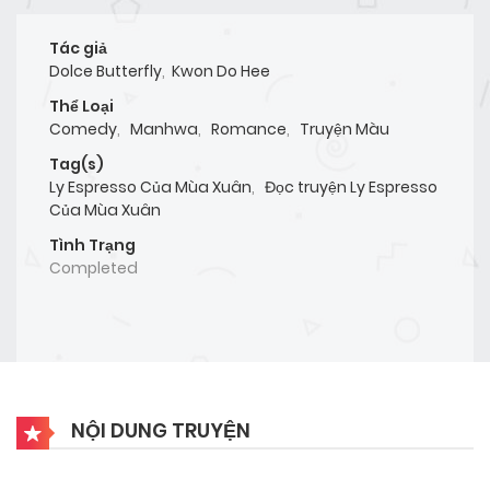
Tác giả
Dolce Butterfly
,
Kwon Do Hee
Thể Loại
Comedy
,
Manhwa
,
Romance
,
Truyện Màu
Tag(s)
Ly Espresso Của Mùa Xuân
,
Đọc truyện Ly Espresso
Của Mùa Xuân
Tình Trạng
Completed
NỘI DUNG TRUYỆN