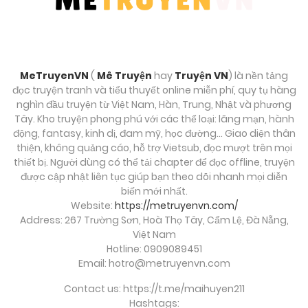
MeTruyenVN
(
Mê Truyện
hay
Truyện VN
) là nền tảng
đọc truyện tranh và tiểu thuyết online miễn phí, quy tụ hàng
nghìn đầu truyện từ Việt Nam, Hàn, Trung, Nhật và phương
Tây. Kho truyện phong phú với các thể loại: lãng mạn, hành
động, fantasy, kinh dị, đam mỹ, học đường… Giao diện thân
thiện, không quảng cáo, hỗ trợ Vietsub, đọc mượt trên mọi
thiết bị. Người dùng có thể tải chapter để đọc offline, truyện
được cập nhật liên tục giúp bạn theo dõi nhanh mọi diễn
biến mới nhất.
Website:
https://metruyenvn.com/
Address: 267 Trường Sơn, Hoà Thọ Tây, Cẩm Lệ, Đà Nẵng,
Việt Nam
Hotline: 0909089451
Email:
hotro@metruyenvn.com
Contact us: https://t.me/maihuyen211
Hashtags: