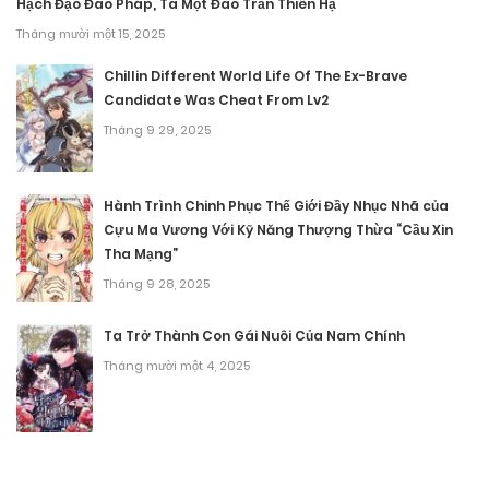
Hạch Đạo Đao Pháp, Ta Một Đao Trấn Thiên Hạ
Tháng mười một 15, 2025
Tháng mười một 15, 2025
Chương 103
Chillin Different World Life Of The Ex-Brave
Candidate Was Cheat From Lv2
Tháng mười một 15, 2025
Tháng 9 29, 2025
Chương 102
Hành Trình Chinh Phục Thế Giới Đầy Nhục Nhã của
Tháng mười một 15, 2025
Cựu Ma Vương Với Kỹ Năng Thượng Thừa “Cầu Xin
Tha Mạng”
Chương 101
Tháng 9 28, 2025
Tháng mười một 15, 2025
Ta Trở Thành Con Gái Nuôi Của Nam Chính
Chương 100
Tháng mười một 4, 2025
Tháng mười một 15, 2025
Chương 99
Tháng mười một 15, 2025