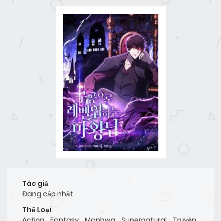
Tác giả
Đang cập nhật
Thể Loại
Action
,
Fantasy
,
Manhwa
,
Supernatural
,
Truyện