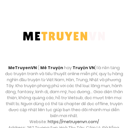
Tháng mười một 15, 2025
Chương 92
Tháng mười một 15, 2025
Chương 91
Tháng mười một 15, 2025
MeTruyenVN
(
Mê Truyện
hay
Truyện VN
) là nền tảng
Chương 90
đọc truyện tranh và tiểu thuyết online miễn phí, quy tụ hàng
Tháng mười một 15, 2025
nghìn đầu truyện từ Việt Nam, Hàn, Trung, Nhật và phương
Tây. Kho truyện phong phú với các thể loại: lãng mạn, hành
động, fantasy, kinh dị, đam mỹ, học đường… Giao diện thân
Chương 89
thiện, không quảng cáo, hỗ trợ Vietsub, đọc mượt trên mọi
Tháng mười một 15, 2025
thiết bị. Người dùng có thể tải chapter để đọc offline, truyện
được cập nhật liên tục giúp bạn theo dõi nhanh mọi diễn
biến mới nhất.
Chương 88
Website:
https://metruyenvn.com/
Tháng mười một 15, 2025
Address: 267 Trường Sơn, Hoà Thọ Tây, Cẩm Lệ, Đà Nẵng,