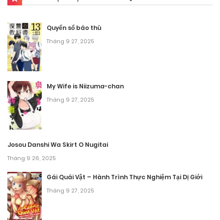
Chương 27.2
Quyển sổ báo thù
Tháng 9 25, 2025
Tháng 9 27, 2025
Chương 27.1
Tháng 9 25, 2025
My Wife is Niizuma-chan
Tháng 9 27, 2025
Chương 26.2
Tháng 9 25, 2025
Chương 26.1
Josou Danshi Wa Skirt O Nugitai
Tháng 9 26, 2025
Tháng 9 25, 2025
Gái Quái Vật – Hành Trình Thực Nghiệm Tại Dị Giới
Chương 25.2
Tháng 9 27, 2025
Tháng 9 25, 2025