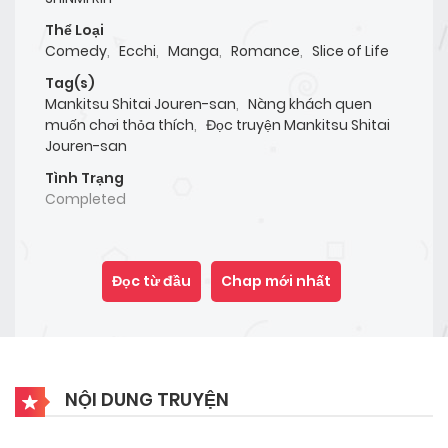
Thể Loại
Comedy
,
Ecchi
,
Manga
,
Romance
,
Slice of Life
Tag(s)
Mankitsu Shitai Jouren-san
,
Nàng khách quen
muốn chơi thỏa thích
,
Đọc truyện Mankitsu Shitai
Jouren-san
Tình Trạng
Completed
Đọc từ đầu
Chap mới nhất
NỘI DUNG TRUYỆN