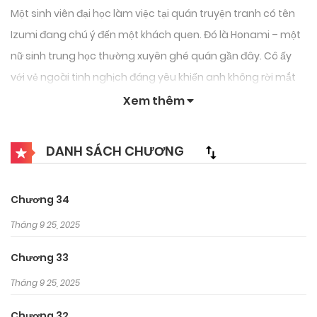
Một sinh viên đại học làm việc tại quán truyện tranh có tên
Izumi đang chú ý đến một khách quen. Đó là Honami – một
nữ sinh trung học thường xuyên ghé quán gần đây. Cô ấy
với vẻ ngoài tinh nghịch đáng yêu khiến anh không rời mắt
khỏi cô ấy được. Liệu có điều bí mật nào đằng sau điều đó!?
Xem thêm
Hai người trẻ tuổi cùng trải qua những khoảnh khắc ngọt
ngào đầy màu sắc tuổi trẻ. Đây là một câu chuyện tình yêu
DANH SÁCH CHƯƠNG
hài hước và hơi… khiêu dâm!!
Chương 34
Tháng 9 25, 2025
Chương 33
Tháng 9 25, 2025
Chương 32