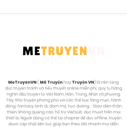
Tháng 9 25, 2025
Chương 22.1
Tháng 9 25, 2025
Chương 22.1
Tháng 9 25, 2025
Chương 21
Tháng 9 25, 2025
MeTruyenVN
(
Mê Truyện
hay
Truyện VN
) là nền tảng
Chương 21
đọc truyện tranh và tiểu thuyết online miễn phí, quy tụ hàng
Tháng 9 25, 2025
nghìn đầu truyện từ Việt Nam, Hàn, Trung, Nhật và phương
Tây. Kho truyện phong phú với các thể loại: lãng mạn, hành
động, fantasy, kinh dị, đam mỹ, học đường… Giao diện thân
Chương 20.2
thiện, không quảng cáo, hỗ trợ Vietsub, đọc mượt trên mọi
Tháng 9 25, 2025
thiết bị. Người dùng có thể tải chapter để đọc offline, truyện
được cập nhật liên tục giúp bạn theo dõi nhanh mọi diễn