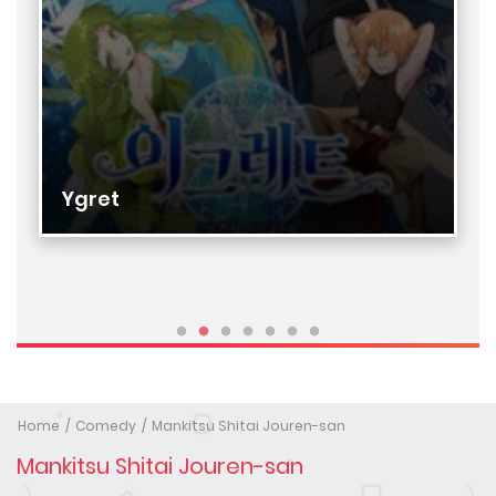
Ygret
Home
Comedy
Mankitsu Shitai Jouren-san
Mankitsu Shitai Jouren-san