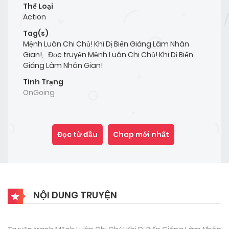
Thể Loại
Action
Tag(s)
Mệnh Luân Chi Chủ! Khi Dị Biến Giáng Lâm Nhân
Gian!
,
Đọc truyện Mệnh Luân Chi Chủ! Khi Dị Biến
Giáng Lâm Nhân Gian!
Tình Trạng
OnGoing
Đọc từ đầu
Chap mới nhất
NỘI DUNG TRUYỆN