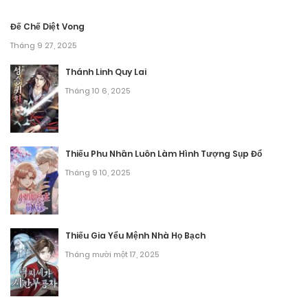
Chương 158
Đế Chế Diệt Vong
Tháng 9 24, 2025
Tháng 9 27, 2025
Chương 157
Thánh Linh Quy Lai
Tháng 10 6, 2025
Tháng 9 12, 2025
Chương 156
Thiếu Phu Nhân Luôn Làm Hình Tượng Sụp Đổ
Tháng 9 12, 2025
Tháng 9 10, 2025
Chương 155
Tháng 9 12, 2025
Thiếu Gia Yểu Mệnh Nhà Họ Bạch
Chương 154
Tháng mười một 17, 2025
Tháng 9 12, 2025
Chương 153