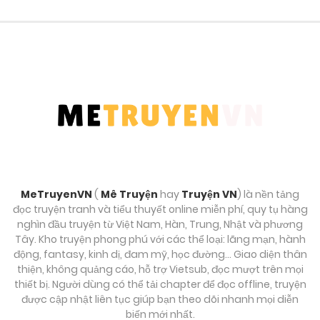
Chương 147
Tháng 8 30, 2025
Chương 146.1
Tháng 8 30, 2025
Chương 146
Tháng 8 30, 2025
MeTruyenVN
(
Mê Truyện
hay
Truyện VN
) là nền tảng
Chương 145
đọc truyện tranh và tiểu thuyết online miễn phí, quy tụ hàng
Tháng 8 30, 2025
nghìn đầu truyện từ Việt Nam, Hàn, Trung, Nhật và phương
Tây. Kho truyện phong phú với các thể loại: lãng mạn, hành
động, fantasy, kinh dị, đam mỹ, học đường… Giao diện thân
Chương 144
thiện, không quảng cáo, hỗ trợ Vietsub, đọc mượt trên mọi
Tháng 8 30, 2025
thiết bị. Người dùng có thể tải chapter để đọc offline, truyện
được cập nhật liên tục giúp bạn theo dõi nhanh mọi diễn
biến mới nhất.
Chương 143