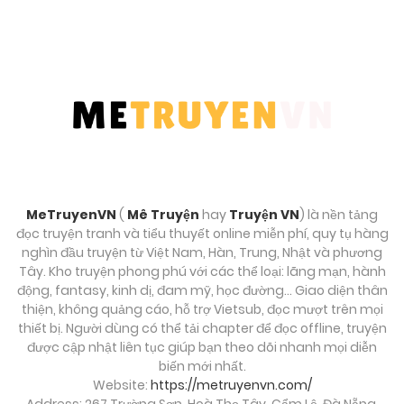
MeTruyenVN
(
Mê Truyện
hay
Truyện VN
) là nền tảng
đọc truyện tranh và tiểu thuyết online miễn phí, quy tụ hàng
nghìn đầu truyện từ Việt Nam, Hàn, Trung, Nhật và phương
Tây. Kho truyện phong phú với các thể loại: lãng mạn, hành
động, fantasy, kinh dị, đam mỹ, học đường… Giao diện thân
thiện, không quảng cáo, hỗ trợ Vietsub, đọc mượt trên mọi
thiết bị. Người dùng có thể tải chapter để đọc offline, truyện
được cập nhật liên tục giúp bạn theo dõi nhanh mọi diễn
biến mới nhất.
Website:
https://metruyenvn.com/
Address: 267 Trường Sơn, Hoà Thọ Tây, Cẩm Lệ, Đà Nẵng,