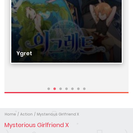
Ygret
Home
Action
Mysterious Girlfriend X
Mysterious Girlfriend X