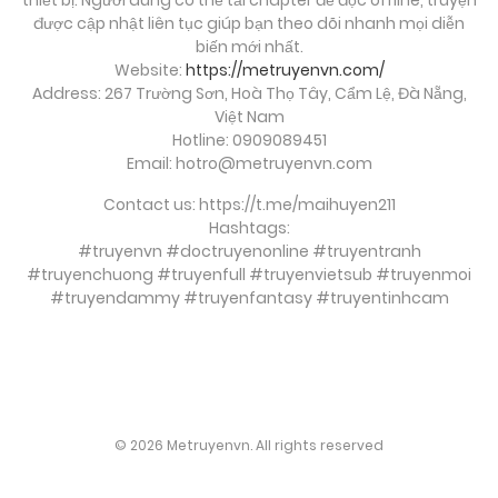
được cập nhật liên tục giúp bạn theo dõi nhanh mọi diễn
biến mới nhất.
Website:
https://metruyenvn.com/
Address: 267 Trường Sơn, Hoà Thọ Tây, Cẩm Lệ, Đà Nẵng,
Việt Nam
Hotline: 0909089451
Email:
hotro@metruyenvn.com
Contact us: https://t.me/maihuyen211
Hashtags:
#truyenvn #doctruyenonline #truyentranh
#truyenchuong #truyenfull #truyenvietsub #truyenmoi
#truyendammy #truyenfantasy #truyentinhcam
soi cầu việt
© 2026 Metruyenvn. All rights reserved