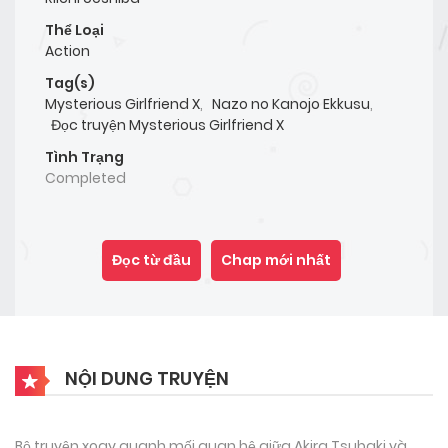
Thể Loại
Action
Tag(s)
Mysterious Girlfriend X
,
Nazo no Kanojo Ekkusu
,
Đọc truyện Mysterious Girlfriend X
Tình Trạng
Completed
Đọc từ đầu
Chap mới nhất
NỘI DUNG TRUYỆN
Bộ truyện xoay quanh mối quan hệ giữa Akira Tsubaki và