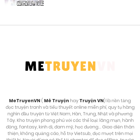
Chương 4
Tháng mười một 15, 2025
Chương 3
Tháng mười một 15, 2025
Chương 2
Tháng mười một 15, 2025
Chương 1
Tháng mười một 15, 2025
MeTruyenVN
(
Mê Truyện
hay
Truyện VN
) là nền tảng
đọc truyện tranh và tiểu thuyết online miễn phí, quy tụ hàng
Chương 0
nghìn đầu truyện từ Việt Nam, Hàn, Trung, Nhật và phương
Tây. Kho truyện phong phú với các thể loại: lãng mạn, hành
Tháng mười một 15, 2025
động, fantasy, kinh dị, đam mỹ, học đường… Giao diện thân
thiện, không quảng cáo, hỗ trợ Vietsub, đọc mượt trên mọi
thiết bị. Người dùng có thể tải chapter để đọc offline, truyện