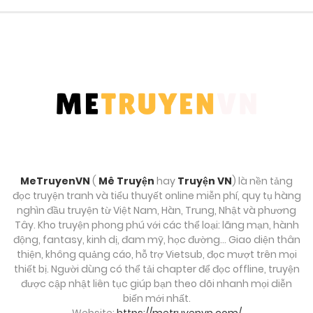
MeTruyenVN
(
Mê Truyện
hay
Truyện VN
) là nền tảng
đọc truyện tranh và tiểu thuyết online miễn phí, quy tụ hàng
nghìn đầu truyện từ Việt Nam, Hàn, Trung, Nhật và phương
Tây. Kho truyện phong phú với các thể loại: lãng mạn, hành
động, fantasy, kinh dị, đam mỹ, học đường… Giao diện thân
thiện, không quảng cáo, hỗ trợ Vietsub, đọc mượt trên mọi
thiết bị. Người dùng có thể tải chapter để đọc offline, truyện
được cập nhật liên tục giúp bạn theo dõi nhanh mọi diễn
biến mới nhất.
Website:
https://metruyenvn.com/