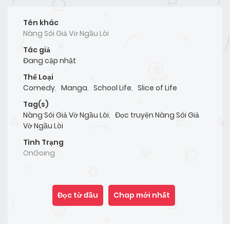
Tên khác
Nàng Sói Giả Vờ Ngầu Lòi
Tác giả
Đang cập nhật
Thể Loại
Comedy
,
Manga
,
School Life
,
Slice of Life
Tag(s)
Nàng Sói Giả Vờ Ngầu Lòi
,
Đọc truyện Nàng Sói Giả
Vờ Ngầu Lòi
Tình Trạng
OnGoing
Đọc từ đầu
Chap mới nhất