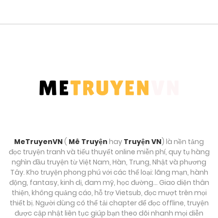
Tháng 9 27, 2025
Chương 100
Tháng 9 27, 2025
Chương 99
Tháng 9 27, 2025
Chương 98
Tháng 9 27, 2025
MeTruyenVN
(
Mê Truyện
hay
Truyện VN
) là nền tảng
đọc truyện tranh và tiểu thuyết online miễn phí, quy tụ hàng
Chương 97
nghìn đầu truyện từ Việt Nam, Hàn, Trung, Nhật và phương
Tây. Kho truyện phong phú với các thể loại: lãng mạn, hành
Tháng 9 27, 2025
động, fantasy, kinh dị, đam mỹ, học đường… Giao diện thân
thiện, không quảng cáo, hỗ trợ Vietsub, đọc mượt trên mọi
Chương 96
thiết bị. Người dùng có thể tải chapter để đọc offline, truyện
được cập nhật liên tục giúp bạn theo dõi nhanh mọi diễn
Tháng 9 27, 2025