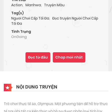
Action
,
Manhwa
,
Truyện Màu
Tag(s)
Người Chơi Cấp Tối Đa
,
Đọc truyện Người Chơi Cấp
Tối Đa
Tình Trạng
OnGoing
Đọc từ đầu
Chap mới nhất
NỘI DUNG TRUYỆN
Trò chơi thực tế ảo, Olympus. Một phương tiện để hỗ trợ thực
tế sau khi tất cả kiến ​​thức và hồ sơ được nhân loại tích lũy