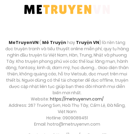
Chương 64
Tháng 9 27, 2025
Chương 63
Tháng 9 27, 2025
MeTruyenVN
(
Mê Truyện
hay
Truyện VN
) là nền tảng
đọc truyện tranh và tiểu thuyết online miễn phí, quy tụ hàng
Chương 62
nghìn đầu truyện từ Việt Nam, Hàn, Trung, Nhật và phương
Tây. Kho truyện phong phú với các thể loại: lãng mạn, hành
Tháng 9 27, 2025
động, fantasy, kinh dị, đam mỹ, học đường… Giao diện thân
thiện, không quảng cáo, hỗ trợ Vietsub, đọc mượt trên mọi
Chương 61
thiết bị. Người dùng có thể tải chapter để đọc offline, truyện
được cập nhật liên tục giúp bạn theo dõi nhanh mọi diễn
Tháng 9 27, 2025
biến mới nhất.
Website:
https://metruyenvn.com/
Chương 60
Address: 267 Trường Sơn, Hoà Thọ Tây, Cẩm Lệ, Đà Nẵng,
Tháng 9 27, 2025
Việt Nam
Hotline: 0909089451
Email:
hotro@metruyenvn.com
Chương 59