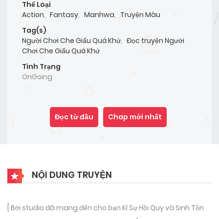
Thể Loại
Action
,
Fantasy
,
Manhwa
,
Truyện Màu
Tag(s)
Người Chơi Che Giấu Quá Khứ
,
Đọc truyện Người
Chơi Che Giấu Quá Khứ
Tình Trạng
OnGoing
Đọc từ đầu
Chap mới nhất
NỘI DUNG TRUYỆN
[ Bởi studio đã mang đến cho bạn Kí Sự Hồi Quy và Sinh Tồn