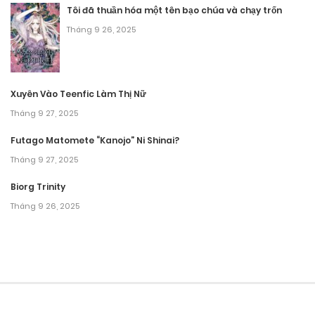
Chương 81
Tôi đã thuần hóa một tên bạo chúa và chạy trốn
Tháng 9 27, 2025
Tháng 9 26, 2025
Chương 80
Tháng 9 27, 2025
Xuyên Vào Teenfic Làm Thị Nữ
Tháng 9 27, 2025
Chương 79
Futago Matomete “Kanojo” Ni Shinai?
Tháng 9 27, 2025
Tháng 9 27, 2025
Chương 78
Biorg Trinity
Tháng 9 27, 2025
Tháng 9 26, 2025
Chương 77
Tháng 9 27, 2025
Chương 76.1
Tháng 9 27, 2025