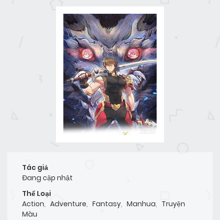
Tác giả
Đang cập nhật
Thể Loại
Action
,
Adventure
,
Fantasy
,
Manhua
,
Truyện
Màu