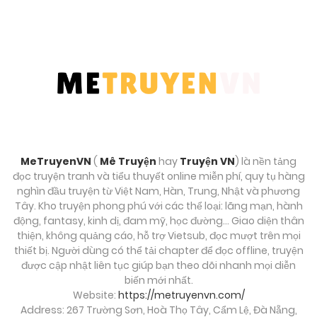
Chương 324
Tháng 10 2, 2025
Chương 323
Tháng 10 2, 2025
Chương 322
MeTruyenVN
(
Mê Truyện
hay
Truyện VN
) là nền tảng
Tháng 10 2, 2025
đọc truyện tranh và tiểu thuyết online miễn phí, quy tụ hàng
nghìn đầu truyện từ Việt Nam, Hàn, Trung, Nhật và phương
Tây. Kho truyện phong phú với các thể loại: lãng mạn, hành
Chương 321
động, fantasy, kinh dị, đam mỹ, học đường… Giao diện thân
Tháng 10 2, 2025
thiện, không quảng cáo, hỗ trợ Vietsub, đọc mượt trên mọi
thiết bị. Người dùng có thể tải chapter để đọc offline, truyện
Chương 320
được cập nhật liên tục giúp bạn theo dõi nhanh mọi diễn
biến mới nhất.
Tháng 10 2, 2025
Website:
https://metruyenvn.com/
Address: 267 Trường Sơn, Hoà Thọ Tây, Cẩm Lệ, Đà Nẵng,