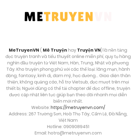
MeTruyenVN
(
Mê Truyện
hay
Truyện VN
) là nền tảng
đọc truyện tranh và tiểu thuyết online miễn phí, quy tụ hàng
nghìn đầu truyện từ Việt Nam, Hàn, Trung, Nhật và phương
Tây. Kho truyện phong phú với các thể loại: lãng mạn, hành
động, fantasy, kinh dị, đam mỹ, học đường… Giao diện thân
thiện, không quảng cáo, hỗ trợ Vietsub, đọc mượt trên mọi
thiết bị. Người dùng có thể tải chapter để đọc offline, truyện
được cập nhật liên tục giúp bạn theo dõi nhanh mọi diễn
biến mới nhất.
Website:
https://metruyenvn.com/
Address: 267 Trường Sơn, Hoà Thọ Tây, Cẩm Lệ, Đà Nẵng,
Việt Nam
Hotline: 0909089451
Email:
hotro@metruyenvn.com