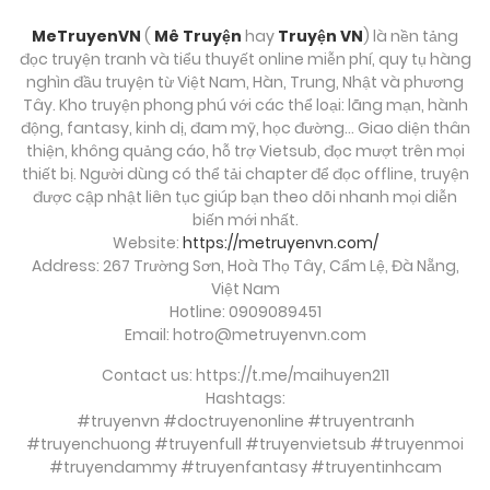
MeTruyenVN
(
Mê Truyện
hay
Truyện VN
) là nền tảng
đọc truyện tranh và tiểu thuyết online miễn phí, quy tụ hàng
nghìn đầu truyện từ Việt Nam, Hàn, Trung, Nhật và phương
Tây. Kho truyện phong phú với các thể loại: lãng mạn, hành
động, fantasy, kinh dị, đam mỹ, học đường… Giao diện thân
thiện, không quảng cáo, hỗ trợ Vietsub, đọc mượt trên mọi
thiết bị. Người dùng có thể tải chapter để đọc offline, truyện
được cập nhật liên tục giúp bạn theo dõi nhanh mọi diễn
biến mới nhất.
Website:
https://metruyenvn.com/
Address: 267 Trường Sơn, Hoà Thọ Tây, Cẩm Lệ, Đà Nẵng,
Việt Nam
Hotline: 0909089451
Email:
hotro@metruyenvn.com
Contact us: https://t.me/maihuyen211
Hashtags:
#truyenvn #doctruyenonline #truyentranh
#truyenchuong #truyenfull #truyenvietsub #truyenmoi
#truyendammy #truyenfantasy #truyentinhcam