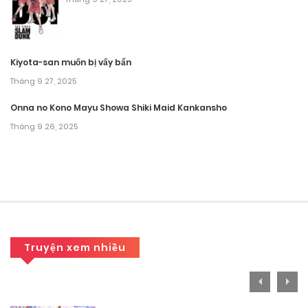
Tháng 8 28, 2025
Chương 1
Kiyota-san muốn bị vấy bẩn
Tháng 8 28, 2025
Tháng 9 27, 2025
Onna no Kono Mayu Showa Shiki Maid Kankansho
Tháng 9 26, 2025
Truyện xem nhiều