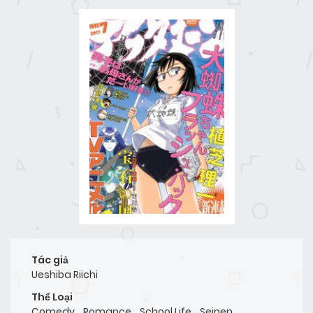
Tác giả
Ueshiba Riichi
Thể Loại
Comedy
,
Romance
,
School Life
,
Seinen