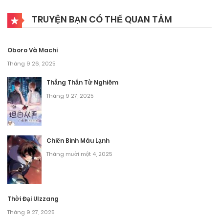
Chương 9
TRUYỆN BẠN CÓ THỂ QUAN TÂM
Tháng 9 28, 2025
Chương 8
Oboro Và Machi
Tháng 9 28, 2025
Tháng 9 26, 2025
Chương 7
Thẳng Thắn Từ Nghiêm
Tháng 9 27, 2025
Tháng 9 28, 2025
Chương 6
Chiến Binh Máu Lạnh
Tháng 9 28, 2025
Tháng mười một 4, 2025
Chương 5
Tháng 9 28, 2025
Thời Đại Ulzzang
Chương 4
Tháng 9 27, 2025