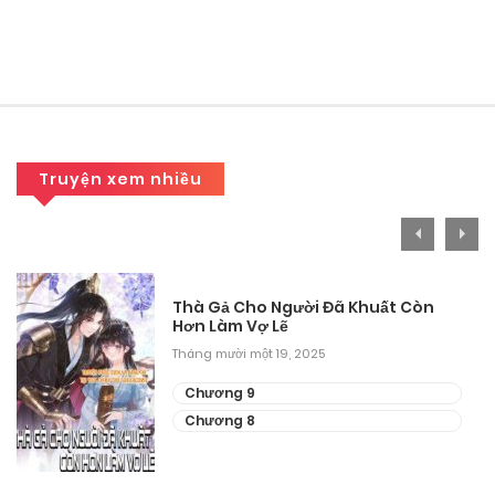
Tháng 9 28, 2025
Chương 3
Tháng 9 28, 2025
Chương 2
Truyện xem nhiều
Tháng 9 28, 2025
Chương 1
Tháng 9 28, 2025
Thà Gả Cho Người Đã Khuất Còn
Hơn Làm Vợ Lẽ
Tháng mười một 19, 2025
Chương 9
Chương 8